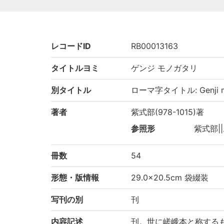
レコードID
RB00013163
タイトルヨミ
ゲンジ モノガタリ
別タイトル
ローマ字タイトル: Genji mo
著者
紫式部(978-1015)著
参照形
紫式部||
冊数
54
形態・版情報
29.0×20.5cm 袋綴装
写刊の別
刊
内容記述
刊。世に嵯峨本と称する