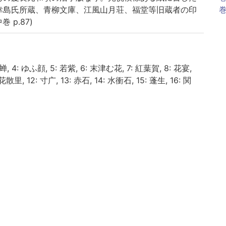
幸島氏所蔵、青柳文庫、江風山月荘、福堂等旧蔵者の印
巻
 p.87)
蝉, 4: ゆふ顔, 5: 若紫, 6: 末津む花, 7: 紅葉賀, 8: 花宴,
花散里, 12: 寸广, 13: 赤石, 14: 水衝石, 15: 蓬生, 16: 関
風, 19: 薄雲, 20: 朝かほ
 初音, 24: 胡ちふ, 25 ほたる, 26: 床夏, 27: 篝火, 28:
31: 真木柱, 32: 梅か枝, 33: 藤裏葉, 34: 若菜上, 35: 若
, 38: 鈴むし, 39: 夕き里, 40: 御法
 紅梅, 44: 竹川, 45: 橋姫, 46: 椎本, 47: 総角, 48: 早蕨,
浮舟, 52: 蜻蛉, 53: 手習, 54: 夢浮橋
| ゲンジモノガタリ