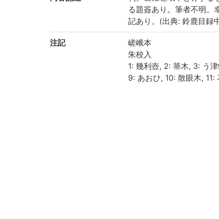
る題簽あり。筆者不明。
記あり。(出典: 鈴鹿目録中巻
注記
嵯峨本
朱校入
1: 幾利壺, 2: 箒木, 3: う津
9: あおひ, 10: 散眼木, 11: 
屋, 17: 繪あわ勢, 18: まつ
21: 乙女, 22: 玉かつら 23:
野分, 29: 行幸, 30: 藤袴, 
菜下, 36: 柏木, 37: よこ笛
41: まほろし, 42: 匂宮 43:
49: 寄生, 50: 東屋, 51: 
請求記号
4-30/ケ/1貴
登録番号
147760
国書総目録
(3-123?p.) 源氏物語 |