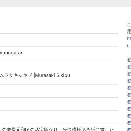
h
u
nogatari
巻
巻
ムラサキシキブ||Murasaki Sikibu
巻
巻
巻
巻
巻
巻
巻
もの慶長元和頃の活字版なり。光悦模様ある紙に書した
巻