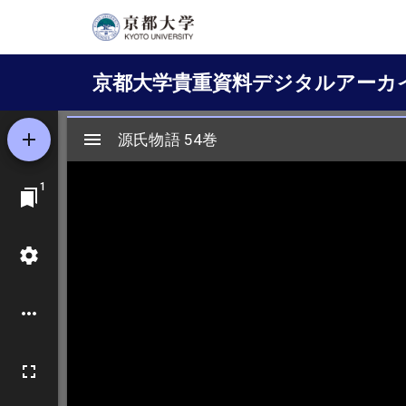
メ
イ
Main
ン
京都大学貴重資料デジタルアーカ
コ
navigation
ン
テ
ン
ツ
に
移
動