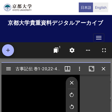
メ
日本語
English
イ
ン
京都大学貴重資料デジタルアーカイブ
コ
ン
テ
Toggle
ン
naviga
ツ
に
移
動