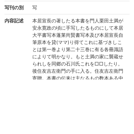
写刊の別
写
内容記述
本居宣長の著したる本書を門人栗田土満が
安永寛政の頃に手写したるものにして本居
大平書写本蓬莱尚賢書写本及び本居宣長自
筆原本を貸(ママ)り得てこれに基づきしこ
とは第一巻より第二十三巻に有る各冊識語
によりて明かなり。もと土満の家に襲蔵せ
られしを同郷の石川氏これを□□したり。
後住友吉左衛門の手に入る。住友吉左衛門
寄贈。本書の伝来は主なるもの数本ある中
著者の稿本以前としては唯一の完本と謂ふ
べく本書の板下を書し□も縁故深き土満の
旧蔵なるが故にさらに貴重たり。尚本書に
就ては神宮皇學館館友会発行の雑誌皇學第
一巻に岡田米文詳細なる研究を載す。仍て
今詳記せず。(出典: 鈴鹿目録中巻 p.178)