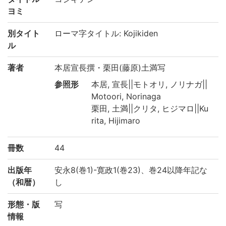
ヨミ
別タイト
ローマ字タイトル: Kojikiden
ル
著者
本居宣長撰・栗田(藤原)土満写
参照形
本居, 宣長||モトオリ, ノリナガ||
Motoori, Norinaga
栗田, 土満||クリタ, ヒジマロ||Ku
rita, Hijimaro
冊数
44
出版年
安永8(巻1)-寛政1(巻23)、巻24以降年記な
（和暦）
し
形態・版
写
情報