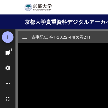
メ
イ
Main
ン
京都大学貴重資料デジタルアーカ
コ
navigation
ン
テ
ン
ツ
に
移
動