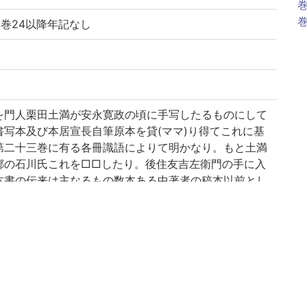
巻
巻
)、巻24以降年記なし
を門人栗田土満が安永寛政の頃に手写したるものにして
写本及び本居宣長自筆原本を貸(ママ)り得てこれに基
第二十三巻に有る各冊識語によりて明かなり。もと土満
郷の石川氏これを□□したり。後住友吉左衛門の手に入
本書の伝来は主なるもの数本ある中著者の稿本以前とし
く本書の板下を書し□も縁故深き土満の旧蔵なるが故に
に就ては神宮皇學館館友会発行の雑誌皇學第一巻に岡田
て今詳記せず。(出典: 鈴鹿目録中巻 p.178)
)、巻24以降年記なし
るが、刊本(寛政2～文政5刊)と比較すると、巻の区切り
のの、内容に関してはすべてを備えている。本居宣長の