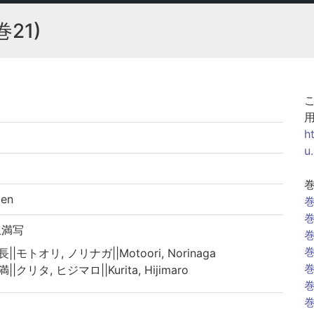
巻21)
h
u
en
巻
巻
土満写
巻
巻
||モトオリ, ノリナガ||Motoori, Norinaga
巻
||クリタ, ヒジマロ||Kurita, Hijimaro
巻
巻