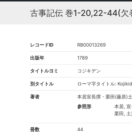
古事記伝 巻1-20,22-44(欠
レコードID
RB00013269
出版年
1789
タイトルヨミ
コジキデン
別タイトル
ローマ字タイトル: Kojikid
著者
本居宣長撰・栗田(藤原)
参照形
本居, 宣長
栗田, 土満
冊数
44