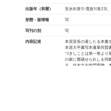
出版年（和暦）
安永8(巻1)-寛政1(巻23
形態・版情報
写
写刊の別
写
内容記述
本居宣長の著したる本書
本居大平書写本蓬莱尚賢書
づきしことは第一巻より
の家に襲蔵せられしを同
る。住友吉左衛門寄贈。
ては唯一の完本と謂ふべ
さらに貴重たり。尚本書
米文詳細なる研究を載す。仍
注記
安永8(巻1)-寛政1(巻23
朱書有。巻21を欠いてい
などに異同がみられるも