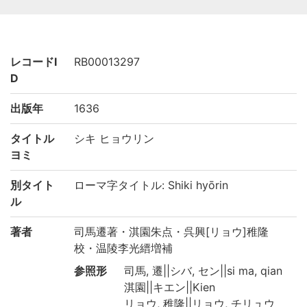
レコードI
RB00013297
D
出版年
1636
タイトル
シキ ヒョウリン
ヨミ
別タイト
ローマ字タイトル: Shiki hyōrin
ル
著者
司馬遷著・淇園朱点・呉興[リョウ]稚隆
校・温陵李光縉増補
参照形
司馬, 遷||シバ, セン||si ma, qian
淇園||キエン||Kien
リョウ, 稚隆||リョウ, チリュウ