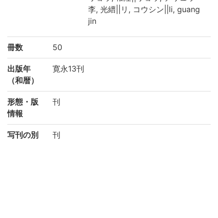
李, 光縉||リ, コウシン||li, guang
jin
冊数
50
出版年
寛永13刊
（和暦）
形態・版
刊
情報
写刊の別
刊
注記
附:読史総評、短長説
刊記「于時寛永十三丙子年九月上旬洛陽三
条寺町本能寺前八尾助左衛門尉開板」。巻
末に「種徳堂熊氏増補繍梓行」とあり
請求記号
5-42/シ/1貴