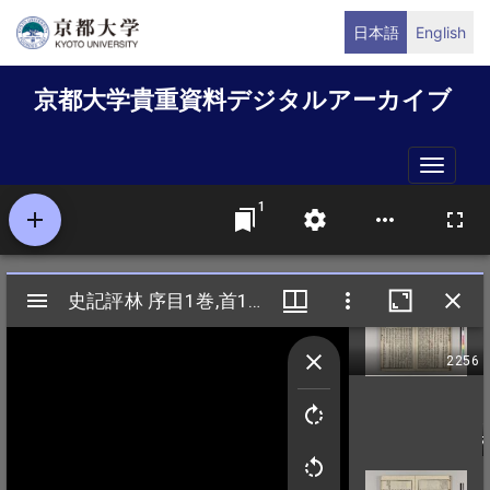
メ
日本語
English
イ
ン
京都大学貴重資料デジタルアーカイブ
コ
ン
テ
Toggle
ン
naviga
ツ
に
移
動