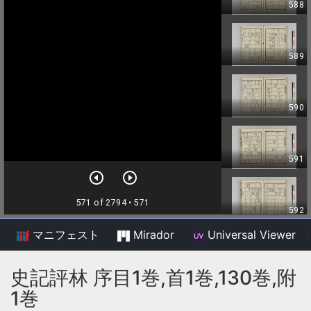
マニフェスト
Mirador
Universal Viewer
/
史記評林 序目1巻,首1巻,130巻,附
1巻