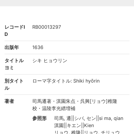
レコードI
RB00013297
D
出版年
1636
タイトル
シキ ヒョウリン
ヨミ
別タイト
ローマ字タイトル: Shiki hyōrin
ル
著者
司馬遷著・淇園朱点・呉興[リョウ]稚隆
校・温陵李光縉増補
参照形
司馬, 遷||シバ, セン||si ma, qian
淇園||キエン||Kien
リョウ, 稚隆||リョウ, チリュウ