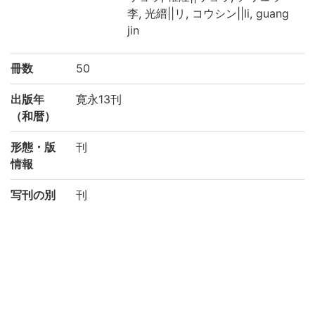
李, 光縉||リ, コウシン||li, guang
jin
冊数
50
出版年
寛永13刊
（和暦）
形態・版
刊
情報
写刊の別
刊
注記
附:読史総評、短長説
刊記「于時寛永十三丙子年九月上旬洛陽三
条寺町本能寺前八尾助左衛門尉開板」。巻
末に「種徳堂熊氏増補繍梓行」とあり
請求記号
5-42/シ/1貴