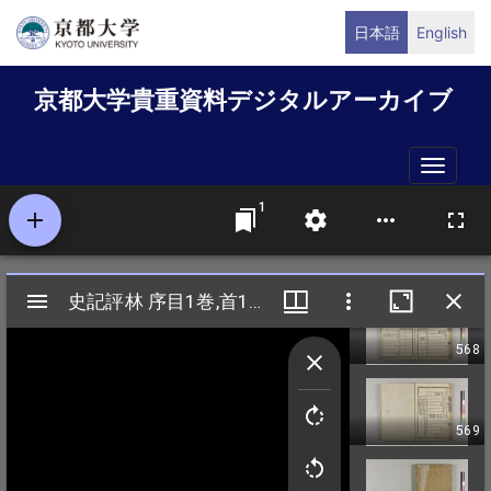
メ
日本語
English
イ
ン
京都大学貴重資料デジタルアーカイブ
コ
ン
テ
Toggle
ン
naviga
ツ
に
移
動