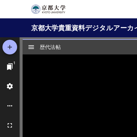
メ
イ
Main
ン
京都大学貴重資料デジタルアーカ
コ
navigation
ン
テ
ン
ツ
に
移
動