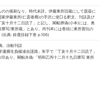
ものの後刷なり。時代未詳。伊藤東所旧蔵にして題簽に
家伊藤東所(仁斎後裔)の手沢に使□る釈文、刊誤及び
亥十月十二日読了」と記し、閣帖辨偽(小本)には、奥
日謄写/東所蔵」とあり。尚刊本には巻頭に東所賞玩の
典: 鈴鹿目録下巻 p.106)
偽、法帖刊誤
県学廩膳生負楊濬吉謹識」朱字で「丁亥十月十二日読了」
印あり。閣帖弁偽:「明和乙丙十二月十九日謄写 東所
: 歴代名臣法帖、内題: 諸家古法帖、内題: 法帖 王義之
之一〈写〉一部補写。〈形〉折本。〈伝〉(印記)「東所賞
 重𠜇淳化閣帖釋文〈書〉墨書・朱書あり,末尾に「丁亥十月
。〈伝〉(印記)「東所賞玩」。
写。〈伝〉(墨書)「東所蔵」。
書あり。〈伝〉(印記)「東所賞玩」。