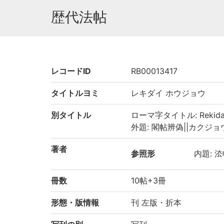
歴代法帖
レコードID
RB00013417
タイトルヨミ
レキダイ ホウジョウ
別タイトル
ローマ字タイトル: Rekidai
外題: 閣帖辨偽||カクジョウ ベ
著者
参照形
内題: 㳒
冊数
10帖+3冊
形態・版情報
刊 左版・折本