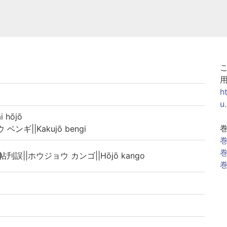
h
u
 hōjō
ンギ||Kakujō bengi
巻
巻
帖刋誤||ホウジョウ カンゴ||Hōjō kango
巻