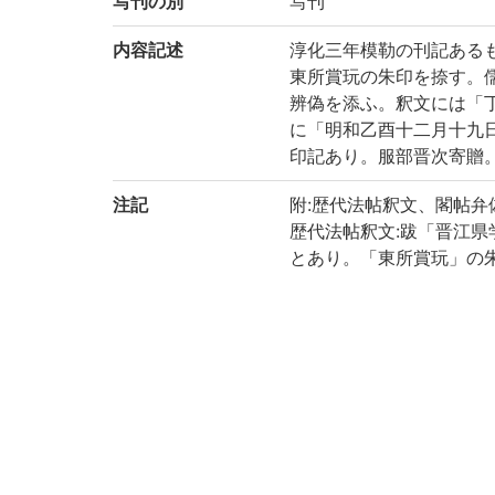
写刊の別
写刊
内容記述
淳化三年模勒の刊記ある
東所賞玩の朱印を捺す。儒
辨偽を添ふ。釈文には「丁
に「明和乙酉十二月十九
印記あり。服部晋次寄贈。(出
注記
附:歴代法帖釈文、閣帖弁
歴代法帖釈文:跋「晋江
とあり。「東所賞玩」の朱
蔵」とあり
内題: 歴代帝王法帖、内題
書、内題: 法帖 晋王獻
玩」。
外題: 法帖𨤟文、序首:
十二日讀了」との朱書あり
外題: 閣帖辨偽〈写〉謄
内題: 㳒帖刋誤〈書〉朱