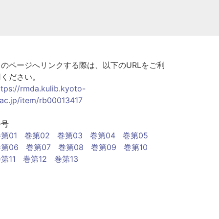
このページへリンクする際は、以下のURLをご利
用ください。
ttps://rmda.kulib.kyoto-
.ac.jp/item/rb00013417
巻号
第01
巻第02
巻第03
巻第04
巻第05
第06
巻第07
巻第08
巻第09
巻第10
第11
巻第12
巻第13