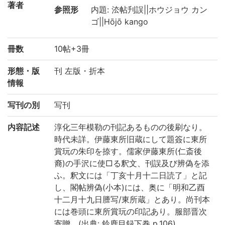
著者
参照形
内題: 㳒帖刋誤||ホウジョウ カン
ゴ||Hōjō kango
冊数
10帖+3冊
形態・版
刊 左版・折本
情報
写刊の別
写刊
内容記述
淳化三年模勒の刊記あるものの後刷なり。
時代未詳。伊藤東所旧蔵にして題簽に東所
賞玩の朱印を捺す。儒家伊藤東所(仁斎後
裔)の手沢に使□る釈文、刊誤及び辨偽を添
ふ。釈文には「丁亥十月十二日読了」と記
し、閣帖辨偽(小本)には、奥に「明和乙酉
十二月十九日謄写/東所蔵」とあり。尚刊本
には巻頭に東所賞玩の印記あり。服部晋次
寄贈。(出典: 鈴鹿目録下巻 p.106)