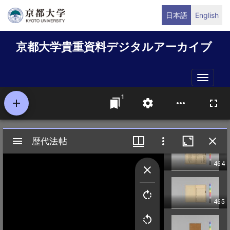
メ
日本語
English
イ
ン
京都大学貴重資料デジタルアーカイブ
コ
ン
テ
Toggle
ン
naviga
ツ
に
移
動