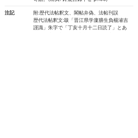
注記
附:歴代法帖釈文、閣帖弁偽、法帖刊誤
歴代法帖釈文:跋「晋江県学廩膳生負楊濬吉
謹識」朱字で「丁亥十月十二日読了」とあ
り。「東所賞玩」の朱印あり。閣帖弁偽:
「明和乙丙十二月十九日謄写 東所蔵」とあ
り
内題: 歴代帝王法帖、内題: 歴代名臣法帖、
内題: 諸家古法帖、内題: 法帖 王義之書、内
題: 法帖 晋王獻之一〈写〉一部補写。
〈形〉折本。〈伝〉(印記)「東所賞玩」。
外題: 法帖𨤟文、序首: 重𠜇淳化閣帖釋文
〈書〉墨書・朱書あり,末尾に「丁亥十月十
二日讀了」との朱書あり。〈伝〉(印記)
「東所賞玩」。
外題: 閣帖辨偽〈写〉謄写。〈伝〉(墨書)
「東所蔵」。
内題: 㳒帖刋誤〈書〉朱書あり。〈伝〉(印