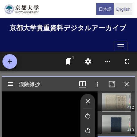
メ
日本語
English
イ
ン
京都大学貴重資料デジタルアーカイブ
コ
ン
テ
Toggle
ン
naviga
ツ
に
移
動