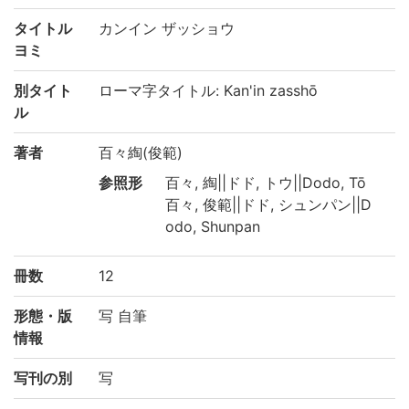
タイトル
カンイン ザッショウ
ヨミ
別タイト
ローマ字タイトル: Kan'in zasshō
ル
著者
百々綯(俊範)
参照形
百々, 綯||ドド, トウ||Dodo, Tō
百々, 俊範||ドド, シュンパン||D
odo, Shunpan
冊数
12
形態・版
写 自筆
情報
写刊の別
写