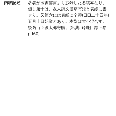
内容記述
著者が医書儒書より抄録したる稿本なり。
但し第十は、友人詩文漫草写録と表紙に書
せり。又第六には表紙に辛卯(□□二十四年)
五月十日始業とあり。本型は大小混合す。
後裔百々復太郎寄贈。(出典: 鈴鹿目録下巻
p.160)
注記
箱入
国文学研究資料館「日本語の歴史的典籍の
国際共同研究ネットワーク構築計画」によ
り電子化(平成29年度)
請求記号
10-03/カ/1貴
登録番号
48429
国書総目
(2-271p.) 漢陰雑抄 || カンインザッショウ
録
作成年度
2017