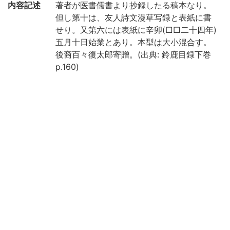
内容記述
著者が医書儒書より抄録したる稿本なり。
但し第十は、友人詩文漫草写録と表紙に書
せり。又第六には表紙に辛卯(□□二十四年)
五月十日始業とあり。本型は大小混合す。
後裔百々復太郎寄贈。(出典: 鈴鹿目録下巻
p.160)
注記
箱入
国文学研究資料館「日本語の歴史的典籍の
国際共同研究ネットワーク構築計画」によ
り電子化(平成29年度)
請求記号
10-03/カ/1貴
登録番号
48429
国書総目
(2-271p.) 漢陰雑抄 || カンインザッショウ
録
作成年度
2017