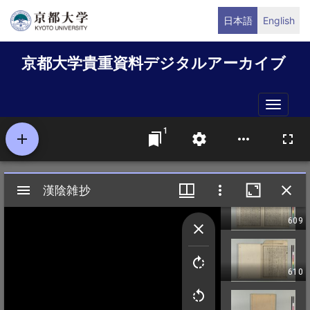
メ
日本語
English
イ
ン
京都大学貴重資料デジタルアーカイブ
コ
ン
テ
Toggle
ン
naviga
ツ
に
移
動