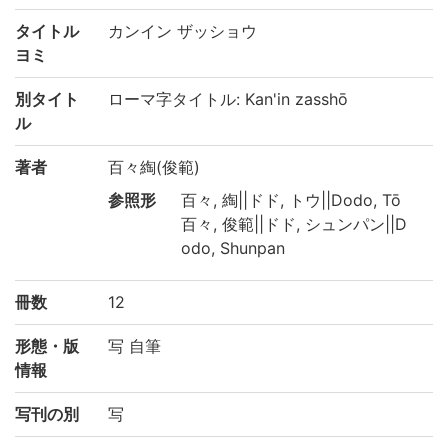
タイトル
カンイン ザッショウ
ヨミ
別タイト
ローマ字タイトル: Kan'in zasshō
ル
著者
百々綯(俊範)
参照形
百々, 綯||ドド, トウ||Dodo, Tō
百々, 俊範||ドド, シュンパン||D
odo, Shunpan
冊数
12
形態・版
写 自筆
情報
写刊の別
写