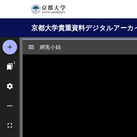
メ
イ
Main
ン
京都大学貴重資料デジタルアーカ
コ
navigation
ン
テ
ン
ツ
に
移
動