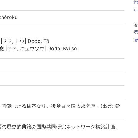
h
u
hōroku
巻
巻
|ドド, トウ||Dodo, Tō
窓||ドド, キュウソウ||Dodo, Kyūsō
抄録したる稿本なり。後裔百々復太郎寄贈。(出典: 鈴
語の歴史的典籍の国際共同研究ネットワーク構築計画」
)