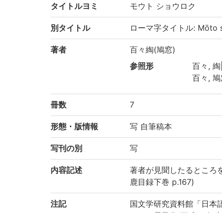
タイトルヨミ
モウト ショウロク
別タイトル
ローマ字タイトル: Mōto s
著者
百々綯(鳩窓)
参照形
百々, 綯|
百々, 鳩
冊数
7
形態・版情報
写 自筆稿本
写刊の別
写
内容記述
著者が見聞したるところを
鹿目録下巻 p.167)
注記
国文学研究資料館「日本
により電子化(平成29年度