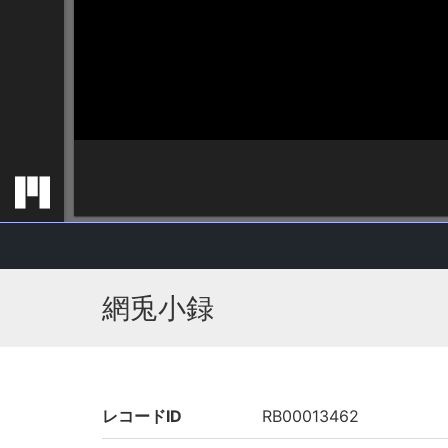
網兎小録
レコードID
RB00013462