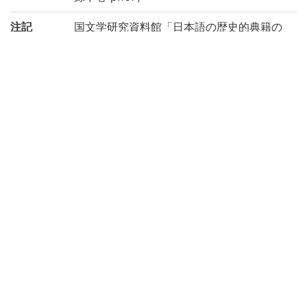
注記
国文学研究資料館「日本語の歴史的典籍の
国際共同研究ネットワーク構築計画」によ
り電子化(平成29年度)
請求記号
10-05/モ/1貴
登録番号
48447
国書総目
(7-698p.) 網兎小録 || モウトショウロク
録
作成年度
2017
権利関係
二次利用
https://rmda.kulib.kyoto-u.ac.jp/reuse