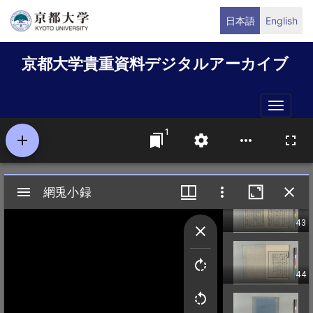
メ
日本語
English
イ
ン
京都大学貴重資料デジタルアーカイブ
コ
ン
テ
Toggle
ン
naviga
ツ
に
移
動