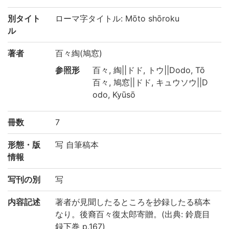
別タイト
ローマ字タイトル: Mōto shōroku
ル
著者
百々綯(鳩窓)
参照形
百々, 綯||ドド, トウ||Dodo, Tō
百々, 鳩窓||ドド, キュウソウ||D
odo, Kyūsō
冊数
7
形態・版
写 自筆稿本
情報
写刊の別
写
内容記述
著者が見聞したるところを抄録したる稿本
なり。後裔百々復太郎寄贈。(出典: 鈴鹿目
録下巻 p.167)