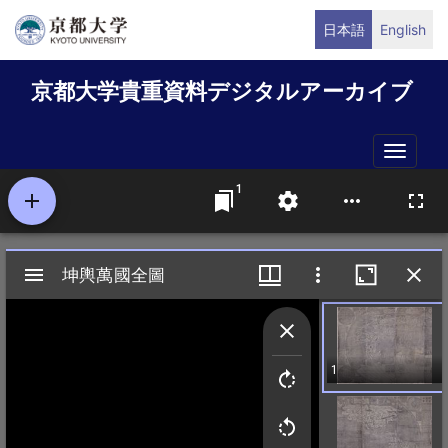
メ
日本語
English
イ
ン
京都大学貴重資料デジタルアーカイブ
コ
ン
テ
Toggle
ン
naviga
ツ
に
移
動