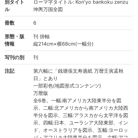
別タイト
ローマ字タイトル: Kon'yo bankoku zenzu
ル
坤輿万国全図
冊数
6
形態・版
刊 掛軸
情報
縦214cm×横68cm(一幅分)
写刊の別
刊
注記
第六幅に「銭塘張文寿過紙 万暦壬寅孟秋
日」とあり
一部彩色(地図形式コンテンツ)
万暦版
全6巻。一幅:南アメリカ大陸東半分を図
示、二幅:北アメリカから南アメリカ大陸西
半分を図示、三幅:アラスカから太平洋を図
示、四幅:日本、ユーラシア大陸東部、イン
ド、オーストラリアを図示、五幅:ヨーロッ
パ・アフリカ大陸東半分を図示、六幅:アフ