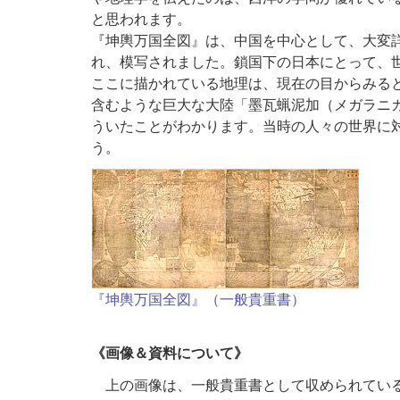
と思われます。
『坤輿万国全図』は、中国を中心として、大変
れ、模写されました。鎖国下の日本にとって、
ここに描かれている地理は、現在の目からみる
含むような巨大な大陸「墨瓦蝋泥加（メガラニ
ういたことがわかります。当時の人々の世界に
う。
『坤輿万国全図』（一般貴重書）
《画像＆資料について》
上の画像は、一般貴重書として収められている