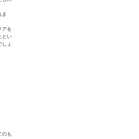
込ま
。
リアを
たとい
でしょ
てのも