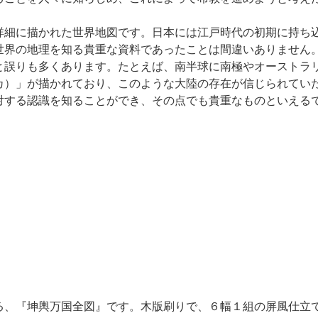
詳細に描かれた世界地図です。日本には江戸時代の初期に持ち
世界の地理を知る貴重な資料であったことは間違いありません
と誤りも多くあります。たとえば、南半球に南極やオーストラ
カ）」が描かれており、このような大陸の存在が信じられてい
対する認識を知ることができ、その点でも貴重なものといえる
、『坤輿万国全図』です。木版刷りで、６幅１組の屏風仕立