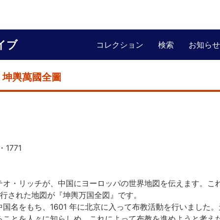
イブ
コレクション
検索
お知らせ
 坤輿萬國全圖
1771
オ・リッチが、中国にヨーロッパの世界地図を伝えます。こ
、刊行された地図が『坤輿万国全図』です。
国名をもち、1601 年に北京に入って布教活動を行いました。
ることを人々に知らしめ、これによって布教を進めようと考え