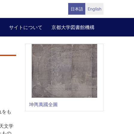
日本語
English
サイトについて
京都大学図書館機構
坤輿萬國全圖
れをも
天文学
たもの