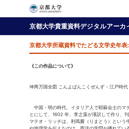
メ
イ
Main
ン
京都大学貴重資料デジタルアーカ
コ
navigation
ン
テ
京都大学所蔵資料でたどる文学史年表:
ン
ツ
に
《この作品について》
移
動
坤輿万国全図 こんよばんこくぜんず - 江戸時代・
中国・明の時代、イタリア人で耶蘇会士のマテ
とにして、1602 年、李之藻が漢訳して作り
マテオ・リッチは、利瑪竇（りまとう）という中
や地理学を伝えたのは、西洋の学問が優れてい