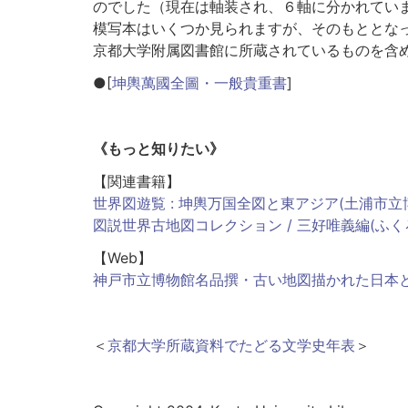
のでした（現在は軸装され、６軸に分かれてい
模写本はいくつか見られますが、そのもととな
京都大学附属図書館に所蔵されているものを含
●[
坤輿萬國全圖・一般貴重書
]
《もっと知りたい》
【関連書籍】
世界図遊覧 : 坤輿万国全図と東アジア(土浦市立
図説世界古地図コレクション / 三好唯義編(ふく
【Web】
神戸市立博物館名品撰・古い地図描かれた日本
＜
京都大学所蔵資料でたどる文学史年表
＞