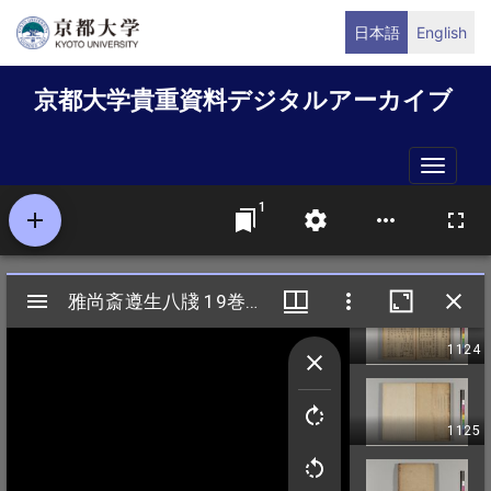
メ
日本語
English
イ
ン
京都大学貴重資料デジタルアーカイブ
コ
ン
テ
Toggle
ン
naviga
ツ
に
移
動