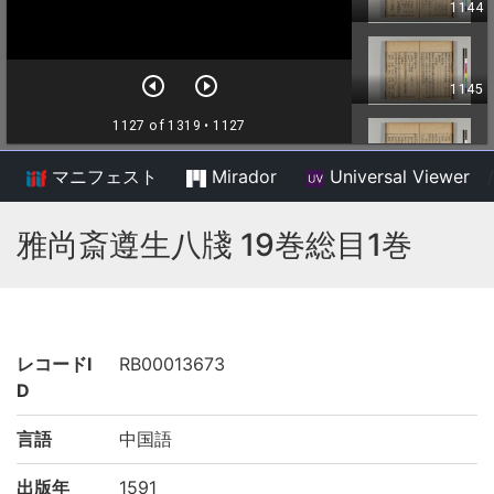
マニフェスト
Mirador
Universal Viewer
/
雅尚斎遵生八牋 19巻総目1巻
レコードI
RB00013673
D
言語
中国語
出版年
1591