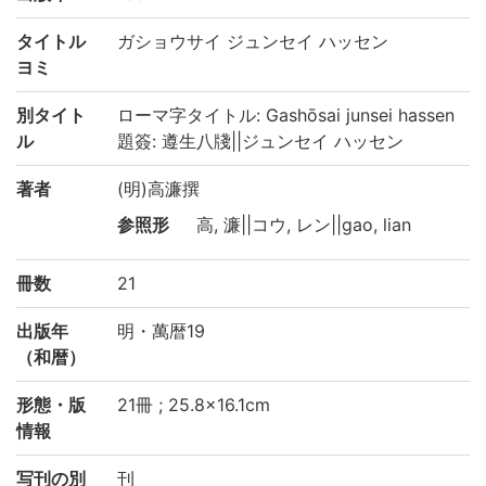
タイトル
ガショウサイ ジュンセイ ハッセン
ヨミ
別タイト
ローマ字タイトル: Gashōsai junsei hassen
ル
題簽: 遵生八牋||ジュンセイ ハッセン
著者
(明)高濂撰
参照形
高, 濂||コウ, レン||gao, lian
冊数
21
出版年
明・萬暦19
（和暦）
形態・版
21冊 ; 25.8×16.1cm
情報
写刊の別
刊