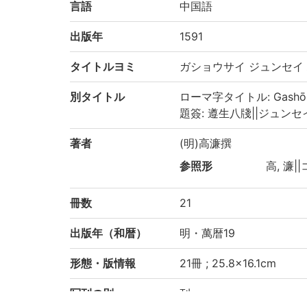
言語
中国語
出版年
1591
タイトルヨミ
ガショウサイ ジュンセイ
別タイトル
ローマ字タイトル: Gashōsai 
題簽: 遵生八牋||ジュンセ
著者
(明)高濂撰
参照形
高, 濂||
冊数
21
出版年（和暦）
明・萬暦19
形態・版情報
21冊 ; 25.8×16.1cm
写刊の別
刊