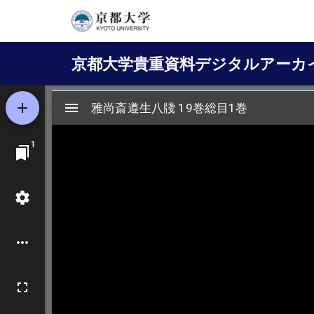
メ
イ
Main
ン
京都大学貴重資料デジタルアーカ
コ
navigation
ン
テ
ン
ツ
に
移
動