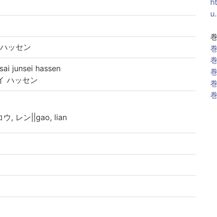
h
u
 ハッセン
巻
巻
junsei hassen
巻
イ ハッセン
巻
巻
コウ, レン||gao, lian