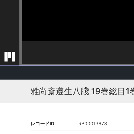
雅尚斎遵生八牋 19巻総目1
レコードID
RB00013673