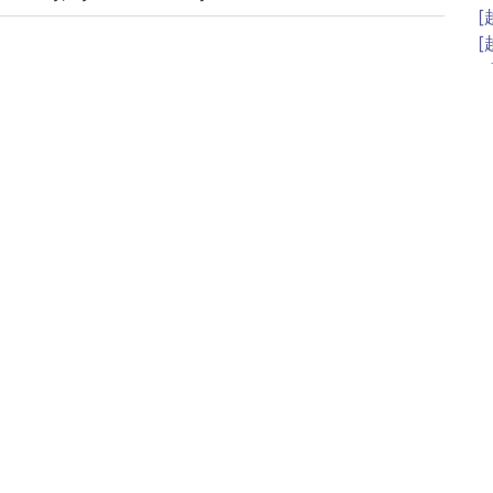
[
[
<
[
<
<
[
[
<
<
[
[
[
[
<
[