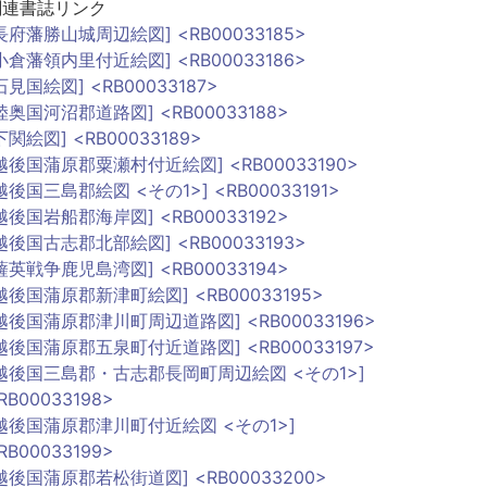
関連書誌リンク
長府藩勝山城周辺絵図] <RB00033185>
小倉藩領内里付近絵図] <RB00033186>
石見国絵図] <RB00033187>
陸奥国河沼郡道路図] <RB00033188>
下関絵図] <RB00033189>
越後国蒲原郡粟瀬村付近絵図] <RB00033190>
越後国三島郡絵図 <その1>] <RB00033191>
越後国岩船郡海岸図] <RB00033192>
越後国古志郡北部絵図] <RB00033193>
薩英戦争鹿児島湾図] <RB00033194>
越後国蒲原郡新津町絵図] <RB00033195>
越後国蒲原郡津川町周辺道路図] <RB00033196>
越後国蒲原郡五泉町付近道路図] <RB00033197>
越後国三島郡・古志郡長岡町周辺絵図 <その1>]
RB00033198>
越後国蒲原郡津川町付近絵図 <その1>]
RB00033199>
越後国蒲原郡若松街道図] <RB00033200>