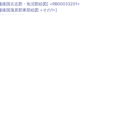
越後国古志郡・魚沼郡絵図] <RB00033201>
越後国蒲原郡東部絵図 <その1>]
RB00033202>
越後津川・会津若松間道路絵図 <その1>]
RB00033203>
[越後国栃尾町・八十里越間道路絵図]
RB00033204>
越後国古志郡・三島郡絵図] <RB00033205>
越後国長岡・栃尾間道路絵図] <RB00033206>
[奥越国境八十里越・六十里越方面守備布陣図]
RB00033207>
[越後国長岡・新発田間道路絵図]
RB00033208>
越後国三島郡絵図 <その2>] <RB00033209>
越後国三島郡絵図 <その3>] <RB00033210>
越後国見附・村松間道路絵図] <RB00033211>
越後津川・会津若松間道路絵図 <その2>]
RB00033212>
越後津川・会津高田間道路絵図] <RB00033213>