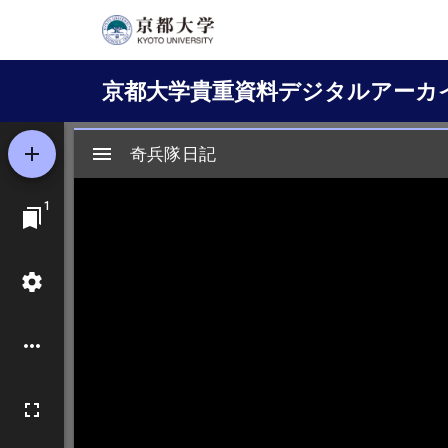
メ
イ
Main
ン
京都大学貴重資料デジタルアーカ
コ
navigation
ン
テ
ン
ツ
に
移
動