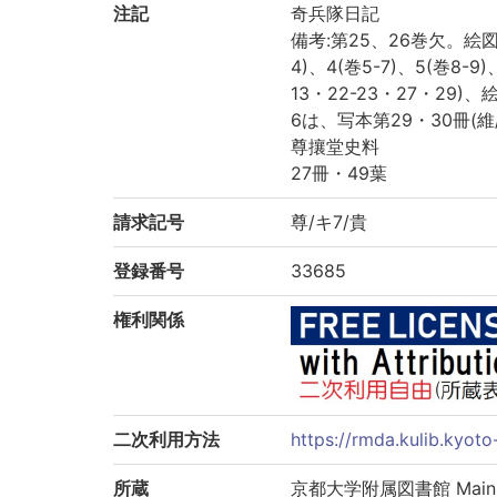
注記
奇兵隊日記
備考:第25、26巻欠。絵図は
4)、4(巻5-7)、5(巻8-9)
13・22-23・27・29)、絵
6は、写本第29・30冊(維
尊攘堂史料
27冊・49葉
請求記号
尊/キ7/貴
登録番号
33685
権利関係
二次利用方法
https://rmda.kulib.kyoto
所蔵
京都大学附属図書館 Main Libr