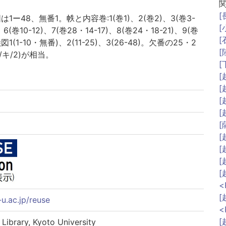
[
1ー48、無番1。帙と内容巻:1(巻1)、2(巻2)、3(巻3-
[
、6(巻10-12)、7(巻28・14-17)、8(巻24・18-21)、9(巻
[
図1(1-10・無番)、2(11-25)、3(26-48)。欠番の25・2
[
/キ/2)が相当。
[
[
[
[
[
[
[
[
[
[
<
[
-u.ac.jp/reuse
<
[
ary, Kyoto University