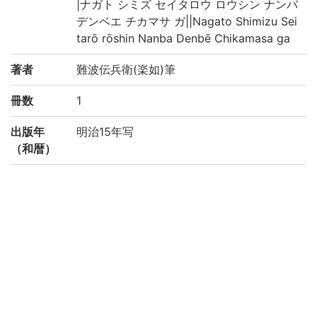
|ナガト シミズ セイタロウ ロウシン ナンバ
デンベエ チカマサ ガ||Nagato Shimizu Sei
tarō rōshin Nanba Denbē Chikamasa ga
著者
難波伝兵衛(楽如)筆
冊数
1
出版年
明治15年写
（和暦）
形態・版
写 軸物(紙本・紙装)・箱入
情報
137×67
写刊の別
写
請求記号
尊/軸198/貴
登録番号
1799391