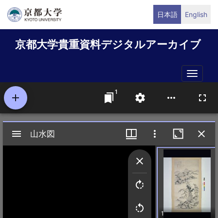
メ
日本語
English
イ
ン
京都大学貴重資料デジタルアーカイブ
コ
ン
テ
Toggle
ン
naviga
ツ
に
移
動