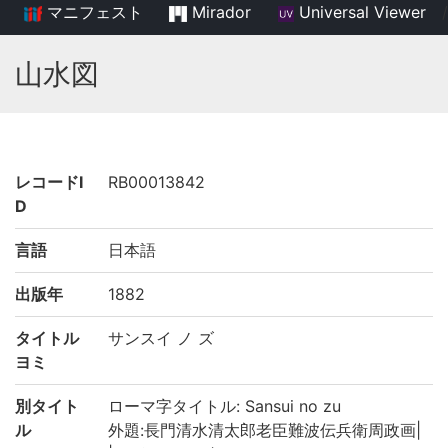
マニフェスト
Mirador
Universal Viewer
/
山水図
レコードI
RB00013842
D
言語
日本語
出版年
1882
タイトル
サンスイ ノ ズ
ヨミ
別タイト
ローマ字タイトル: Sansui no zu
ル
外題:長門清水清太郎老臣難波伝兵衛周政画|