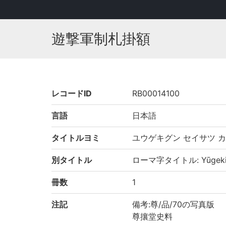
遊撃軍制札掛額
レコードID
RB00014100
言語
日本語
タイトルヨミ
ユウゲキグン セイサツ 
別タイトル
ローマ字タイトル: Yūgekigun
冊数
1
注記
備考:尊/品/70の写真版
尊攘堂史料