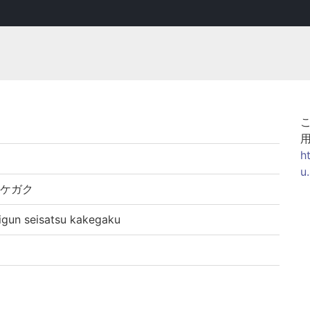
h
u
カケガク
 seisatsu kakegaku