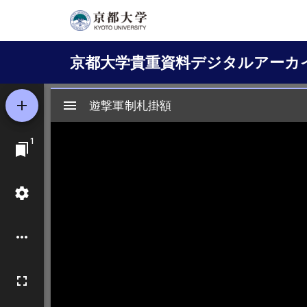
メ
イ
Main
ン
京都大学貴重資料デジタルアーカ
コ
navigation
ン
テ
ン
ツ
に
移
動