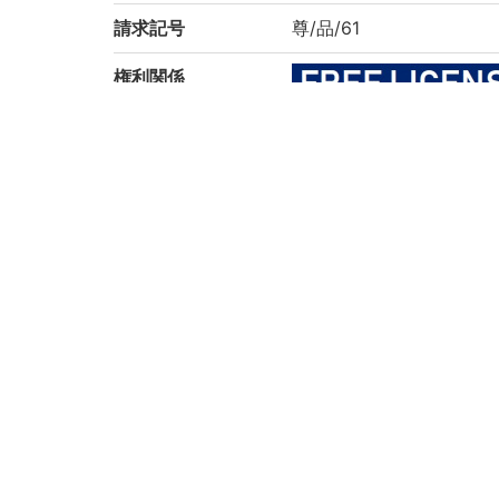
請求記号
尊/品/61
権利関係
二次利用方法
https://rmda.kulib.kyoto
所蔵
京都大学附属図書館 Main Libr
コレクション
維新特別資料文庫
サブコレクション
遺品
京都大学貴重資料デジタルアーカイブ