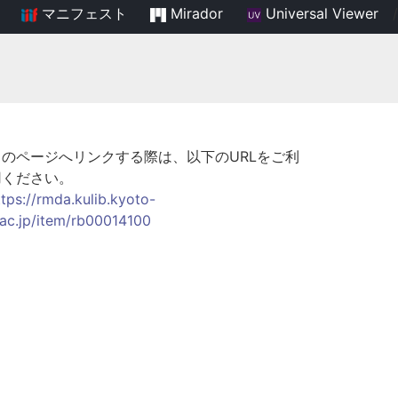
マニフェスト
Mirador
Universal Viewer
/
このページへリンクする際は、以下のURLをご利
用ください。
ttps://rmda.kulib.kyoto-
.ac.jp/item/rb00014100