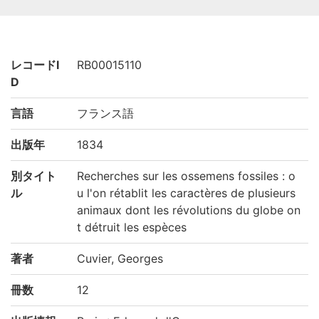
レコードI
RB00015110
D
言語
フランス語
出版年
1834
別タイト
Recherches sur les ossemens fossiles : o
ル
u l'on rétablit les caractères de plusieurs
animaux dont les révolutions du globe on
t détruit les espèces
著者
Cuvier, Georges
冊数
12