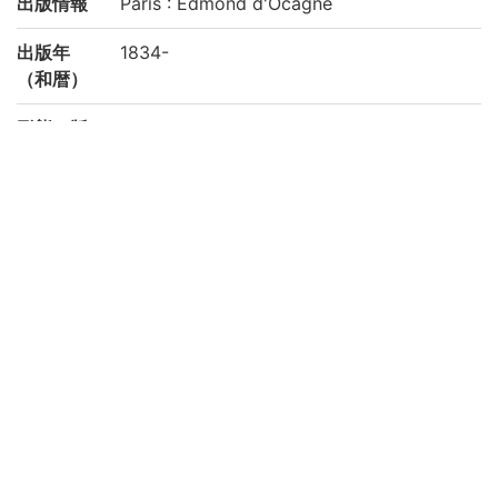
出版情報
Paris : Edmond d'Ocagne
出版年
1834-
（和暦）
形態・版
v. ; 21-28 cm
情報
写刊の別
刊
注記
Tome 5-10, Atlas. Approuvée et adoptée
par le Conseil Royal de l'Instruction Publi
que
請求記号
理学部中央図書室:6-V/1-1-a～6-V/1-12-a
登録番号
240584
権利関係