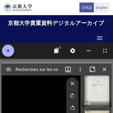
メ
日本語
English
イ
ン
京都大学貴重資料デジタルアーカイブ
コ
ン
テ
Toggle
ン
naviga
ツ
に
移
動