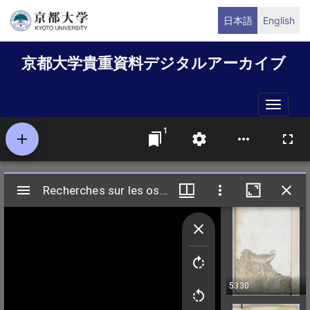
メ
日本語
English
イ
ン
京都大学貴重資料デジタルアーカイブ
コ
ン
テ
Toggle
ン
naviga
ツ
に
移
動