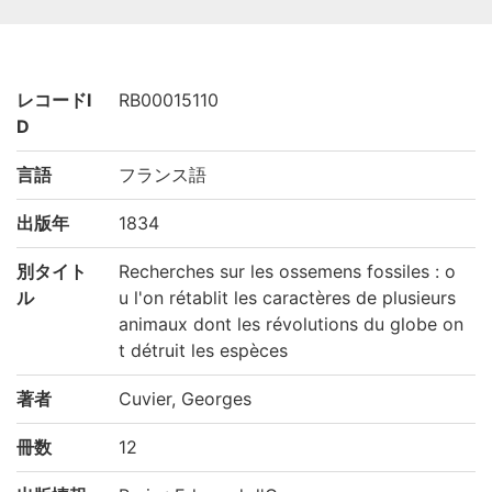
レコードI
RB00015110
D
言語
フランス語
出版年
1834
別タイト
Recherches sur les ossemens fossiles : o
ル
u l'on rétablit les caractères de plusieurs
animaux dont les révolutions du globe on
t détruit les espèces
著者
Cuvier, Georges
冊数
12