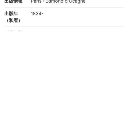
出版情報
Paris : Edmond d'Ocagne
出版年
1834-
（和暦）
形態・版
v. ; 21-28 cm
情報
写刊の別
刊
注記
Tome 5-10, Atlas. Approuvée et adoptée
par le Conseil Royal de l'Instruction Publi
que
請求記号
理学部中央図書室:6-V/1-1-a～6-V/1-12-a
登録番号
240584
権利関係