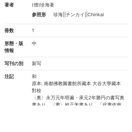
著者
(僧)珍海著
参照形
珍海||チンカイ||Chinkai
冊数
1
形態・版
中
情報
写刊の別
新写
注記
和
原本: 南都佛教圖書館所藏本 大谷大學藏本
對校
〈奥〉永万元年明遍・承元2年勝円の書写奥
書あり。〈書〉校正朱書あり、「此書依南
都佛教圖書館所藏本校以真宗大谷大学所藏
本(…)」等の奥書を補写。〈般〉付箋あり。
国文学研究資料館「日本語の歴史的典籍の