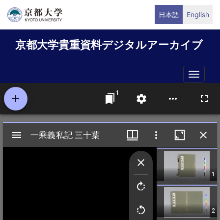
メ
日本語
English
イ
ン
京都大学貴重資料デジタルアーカイブ
コ
ン
テ
Toggle
ン
naviga
ツ
に
移
動