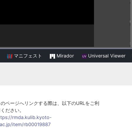
マニフェスト
Mirador
Universal Viewer
/
このページへリンクする際は、以下のURLをご利
用ください。
ttps://rmda.kulib.kyoto-
.ac.jp/item/rb00019887