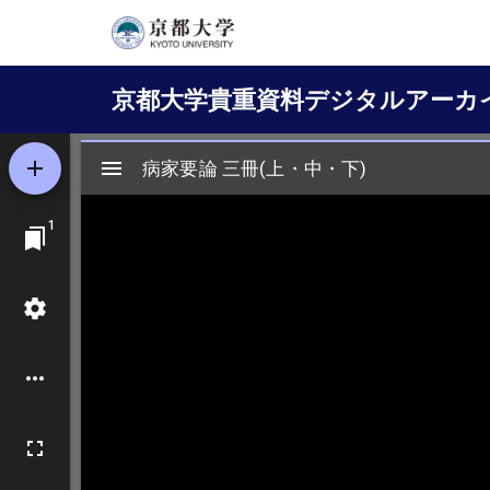
メ
イ
Main
ン
京都大学貴重資料デジタルアーカ
コ
navigation
ン
テ
ン
ツ
に
移
動