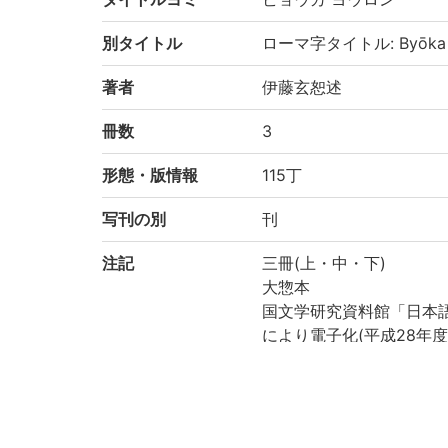
別タイトル
ローマ字タイトル: Byōka 
著者
伊藤玄恕述
冊数
3
形態・版情報
115丁
写刊の別
刊
注記
三冊(上・中・下)
大惣本
国文学研究資料館「日本
により電子化(平成28年度
請求記号
7-02/ヒ/8
登録番号
31235