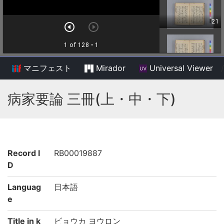
マニフェスト
Mirador
Universal Viewer
/
病家要論 三冊(上・中・下)
Record I
RB00019887
D
Languag
日本語
e
Title in k
ビョウカ ヨウロン