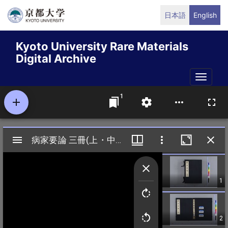
Skip
日本語
English
to
main
Kyoto University Rare Materials
content
Digital Archive
Toggle
naviga