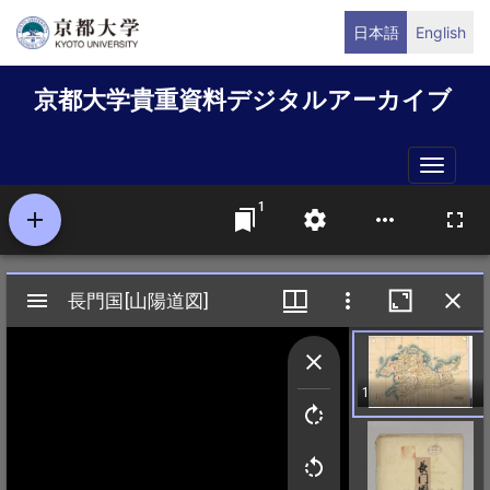
メ
日本語
English
イ
ン
京都大学貴重資料デジタルアーカイブ
コ
ン
テ
Toggle
ン
naviga
ツ
に
移
動