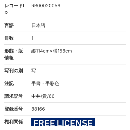
レコードI
RB00020056
D
言語
日本語
冊数
1
形態・版
縦114cm×横158cm
情報
写刊の別
写
注記
手書・手彩色
請求記号
中井/貴/66
登録番号
88166
権利関係