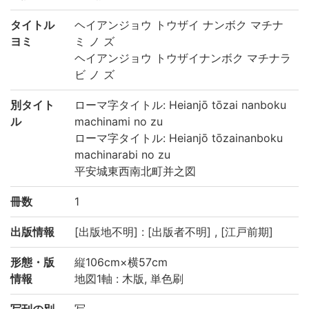
タイトル
ヘイアンジョウ トウザイ ナンボク マチナ
ヨミ
ミ ノ ズ
ヘイアンジョウ トウザイナンボク マチナラ
ビ ノ ズ
別タイト
ローマ字タイトル: Heianjō tōzai nanboku
ル
machinami no zu
ローマ字タイトル: Heianjō tōzainanboku
machinarabi no zu
平安城東西南北町并之図
冊数
1
出版情報
[出版地不明] : [出版者不明] , [江戸前期]
形態・版
縦106cm×横57cm
情報
地図1軸 : 木版, 単色刷