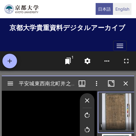
メ
日本語
English
イ
ン
京都大学貴重資料デジタルアーカイブ
コ
ン
テ
Toggle
ン
naviga
ツ
に
移
動