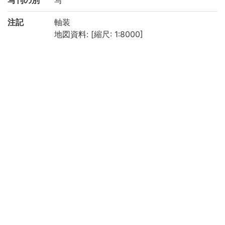
写刊の別
写
注記
軸装
地図資料: [縮尺: 1:8000]
標題は内題による
縮尺は, 「京都圖總目録」, 大塚隆著, 青裳
堂, 1981による
周囲切断, 掛軸の形に表装のため原寸不明,
現寸法106×57cm
「當京ノ條通厨子小路町名付如此新板開者
也」
「板倉周防殿下屋敷」あり, 東本願寺枳殻邸
なし, 元和6年から承応1年の間の版
「東」「西」の文字をそれぞれ左右上部に
陽刻
退色顕著
請求記号
大塚/江戸/3
登録番号
00114486