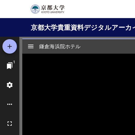
メ
イ
Main
ン
京都大学貴重資料デジタルアーカ
コ
navigation
ン
テ
ン
ツ
に
移
動