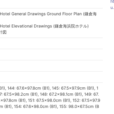
h
u
Hotel General Drawings Ground Floor Plan (鎌倉海
 Hotel Elevational Drawings (鎌倉海浜院ホテル)
計図
B1), 144: 67.6×97.8cm (B1), 145: 67.5×97.9cm (B1), 1
7: 67.5×98.2cm (B1), 148: 67.2×98.1cm (B1), 149: 67.
×97.8cm (B1), 151: 67.5×98.0cm (B1), 152: 67.5×97.9
cm (B1), 154: 67.6×98.0cm (B1), 155: 98.0×67.5cm (B