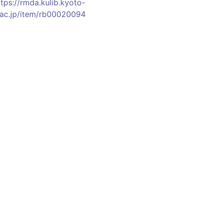
ttps://rmda.kulib.kyoto-
.ac.jp/item/rb00020094