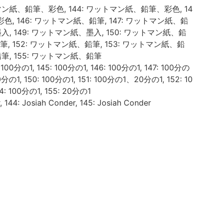
マン紙、鉛筆、彩色, 144: ワットマン紙、鉛筆、彩色, 14
色, 146: ワットマン紙、鉛筆, 147: ワットマン紙、鉛
墨入, 149: ワットマン紙、墨入, 150: ワットマン紙、鉛
鉛筆, 152: ワットマン紙、鉛筆, 153: ワットマン紙、鉛
鉛筆, 155: ワットマン紙、鉛筆
 100分の1, 145: 100分の1, 146: 100分の1, 147: 100分の
100分の1, 150: 100分の1, 151: 100分の1、20分の1, 152: 10
4: 100分の1, 155: 20分の1
 144: Josiah Conder, 145: Josiah Conder
築図面集 / 河東義之編. -- 1, 2, 3. -- 中央公論美
0182256> 」で採用されているタイトル
ンドル建築図面リスト」(以下、図面リスト)で採用さ
AI(京都大学学術情報リポジトリ)」に登録されておりダウ
とができます。元々は「京都帝国大学工学部建築学教室
大学大学院工学研究科建築学専攻建築史学講座. -- 京都
建築史学講座. 2006.6. <BB02433300> 」に
部編集して作成