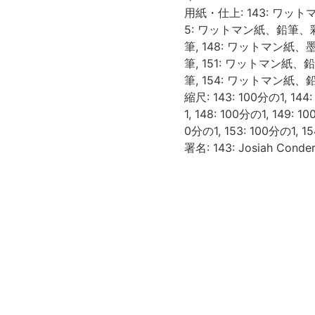
用紙・仕上: 143: ワット
5: ワットマン紙、鉛筆、彩
筆, 148: ワットマン紙、
筆, 151: ワットマン紙、
筆, 154: ワットマン紙、
縮尺: 143: 100分の1, 144:
1, 148: 100分の1, 149: 
0分の1, 153: 100分の1, 15
署名: 143: Josiah Conder,
書名は「ジョサイア・コンドル建
術出版, 1980. <BB0
別書名は「ジョサイア・コ
れているタイトル
図面リストは「KUREN
ンロードして利用するこ
旧蔵建築教育資料 / 京都
大学大学院工学研究科建築学専攻
収録されていたものを一