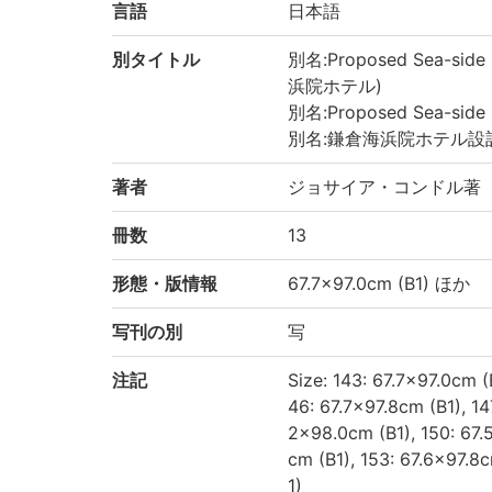
言語
日本語
別タイトル
別名:Proposed Sea-side 
浜院ホテル)
別名:Proposed Sea-side
別名:鎌倉海浜院ホテル設
著者
ジョサイア・コンドル著
冊数
13
形態・版情報
67.7×97.0cm (B1) ほか
写刊の別
写
注記
Size: 143: 67.7×97.0cm (
46: 67.7×97.8cm (B1), 14
2×98.0cm (B1), 150: 67.5
cm (B1), 153: 67.6×97.8
1)