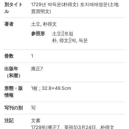
別タイト
1729년 박득문(朴得文) 토지매매명문(土地
ル
賣買明文)
著者
土立, 朴得文
参照形
土立||토립
朴, 得文||박, 득문
冊数
1
出版年
雍正7
（和暦）
形態・版
1枚 ; 32.8×49.5cm
情報
写刊の別
写
注記
文書
1729年(雍正7、英祖5)3月24日、朴得文