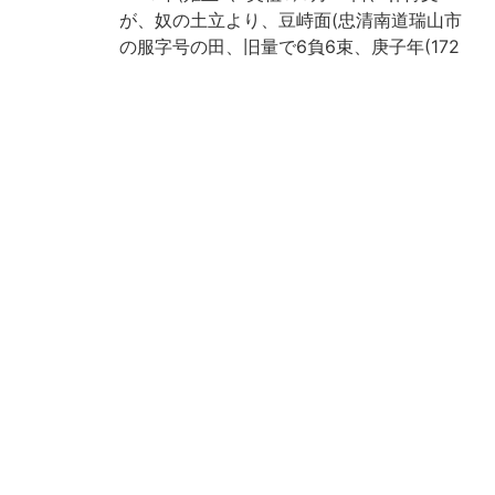
が、奴の土立より、豆峙面(忠清南道瑞山市
の服字号の田、旧量で6負6束、庚子年(172
0か?)の更量では2負2束、水田1負5束、合
せて3負7束、3斗落只、および水田正租1斗
落只落と、柴草處を買い、受け取った明
文。価格は銅銭4両。
附属図書館・人文科学研究所・韓国高麗大
学校「韓国古文献の調査及び解題及びデジ
タルイメージの構築事業に関する協定」に
より電子化
請求記号
河合文庫//60
登録番号
200048
作成年度
2015
リストNO
60