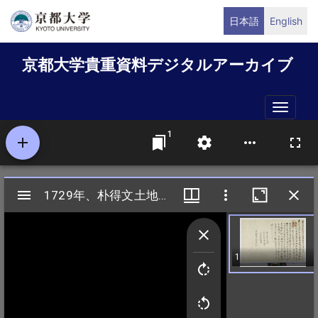
メ
日本語
English
イ
ン
京都大学貴重資料デジタルアーカイブ
コ
ン
テ
Toggle
ン
naviga
ツ
に
移
動