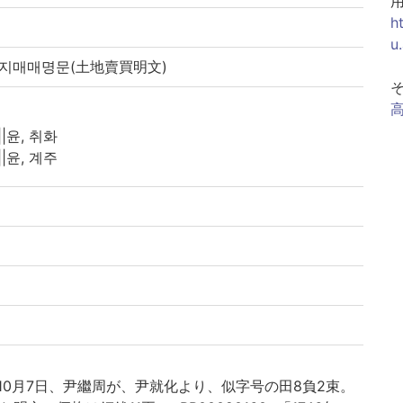
h
u
 토지매매명문(土地賣買明文)
||윤, 취화
||윤, 계주
50)10月7日、尹繼周が、尹就化より、似字号の田8負2束。