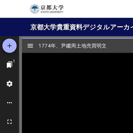
メ
イ
Main
ン
京都大学貴重資料デジタルアーカ
コ
navigation
ン
テ
ン
ツ
に
移
動