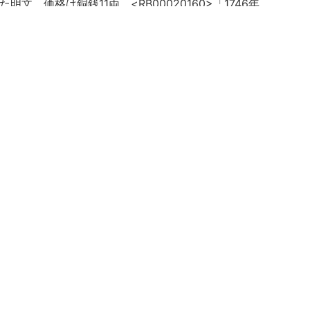
文。価格は銅銭11両。<RB00020160>「1746年、
照。
究所・韓国高麗大学校「韓国古文献の調査及び解題及び
事業に関する協定」により電子化
-u.ac.jp/reuse