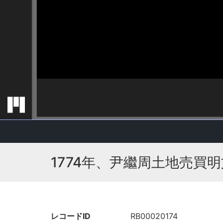
1774年、尹繼周土地売買明
レコードID
RB00020174