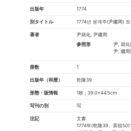
出版年
1774
別タイトル
1774년 윤계주(尹繼周)
著者
尹就化, 尹繼周
参照形
尹, 就化
尹, 繼周
冊数
1
出版年（和暦）
乾隆39
形態・版情報
1枚 ; 39.0×44.5cm
写刊の別
写
注記
文書
1774年(乾隆39、英祖