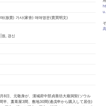
h
u
방매(放賣) 가사(家舍) 매매명문(賣買明文)
||원, 경신
4)4月8日、元敬身が、漢城府中部貞善坊大廟洞契(ソウル
4間半、藁葺屋3間、敷地30間(邊戊申から購入して居住)