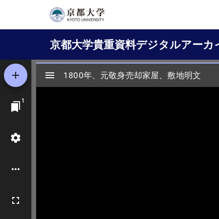
メ
イ
Main
ン
京都大学貴重資料デジタルアーカ
コ
navigation
ン
テ
ン
ツ
に
移
動