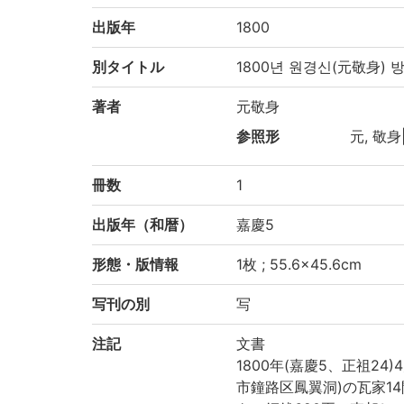
出版年
1800
別タイトル
1800년 원경신(元敬身) 
著者
元敬身
参照形
元, 敬身
冊数
1
出版年（和暦）
嘉慶5
形態・版情報
1枚 ; 55.6×45.6cm
写刊の別
写
注記
文書
1800年(嘉慶5、正祖2
市鐘路区鳳翼洞)の瓦家1