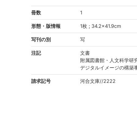
冊数
1
形態・版情報
1枚 ; 34.2×41.9cm
写刊の別
写
注記
文書
附属図書館・人文科学研
デジタルイメージの構築
請求記号
河合文庫//2222
登録番号
200048
作成年度
2017
リストNO
2222
権利関係