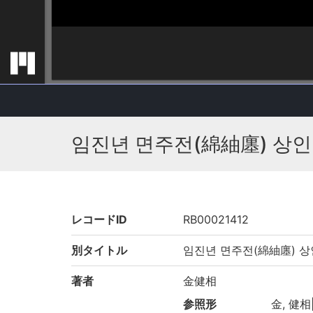
임진년 면주전(綿紬廛) 상인
レコードID
RB00021412
別タイトル
임진년 면주전(綿紬廛) 상
著者
金健相
参照形
金, 健相