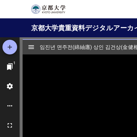
メ
イ
Main
ン
京都大学貴重資料デジタルアーカ
コ
navigation
ン
テ
ン
ツ
に
移
動