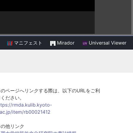
マニフェスト
Mirador
Universal Viewer
/
このページへリンクする際は、以下のURLをご利
用ください。
ttps://rmda.kulib.kyoto-
.ac.jp/item/rb00021412
その他リンク