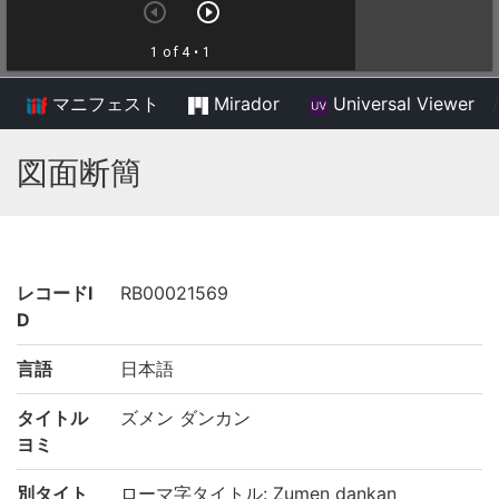
マニフェスト
Mirador
Universal Viewer
/
図面断簡
レコードI
RB00021569
D
言語
日本語
タイトル
ズメン ダンカン
ヨミ
別タイト
ローマ字タイトル: Zumen dankan