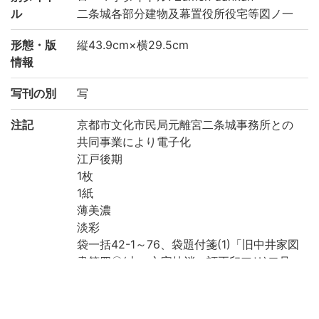
ル
二条城各部分建物及幕置役所役宅等図ノ一
形態・版
縦43.9cm×横29.5cm
情報
写刊の別
写
注記
京都市文化市民局元離宮二条城事務所との
共同事業により電子化
江戸後期
1枚
1紙
薄美濃
淡彩
袋一括42-1～76、袋題付箋(1)「旧中井家図
書第四〇(上一文字抹消、訂正印アリ)二号
(朱書)「幕ノ八」」、袋題付箋(2)「二条城
各部分建物及幕置役所役宅等図ノ一」
断簡