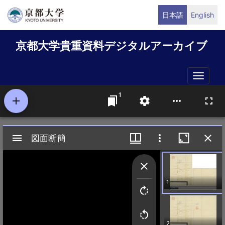
メ
日本語
English
イ
ン
京都大学貴重資料デジタルアーカイブ
コ
ン
テ
Toggle
ン
naviga
ツ
に
移
動