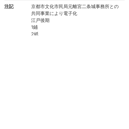
注記
京都市文化市民局元離宮二条城事務所との
共同事業により電子化
江戸後期
1鋪
2紙
薄美濃
墨
袋一括42-1～76、袋題付箋(1)「旧中井家図
書第四〇(上一文字抹消、訂正印アリ)二号
(朱書)「幕ノ八」」、袋題付箋(2)「二条城
各部分建物及幕置役所役宅等図ノ一」
(端裏題簽)「南北中仕切御門」「(朱書)正
扣」「(墨書)天保三辰年七月但御達書留ニ
も記シ有之」
請求記号
中井家絵図・書類/42-22
登録番号
88142