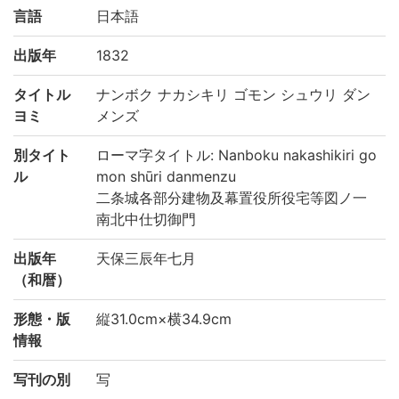
言語
日本語
出版年
1832
タイトル
ナンボク ナカシキリ ゴモン シュウリ ダン
ヨミ
メンズ
別タイト
ローマ字タイトル: Nanboku nakashikiri go
ル
mon shūri danmenzu
二条城各部分建物及幕置役所役宅等図ノ一
南北中仕切御門
出版年
天保三辰年七月
（和暦）
形態・版
縦31.0cm×横34.9cm
情報
写刊の別
写