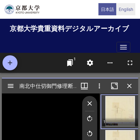
メ
日本語
English
イ
ン
京都大学貴重資料デジタルアーカイブ
コ
ン
テ
Toggle
ン
naviga
ツ
に
移
動