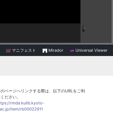
マニフェスト
Mirador
Universal Viewer
/
このページへリンクする際は、以下のURLをご利
用ください。
ttps://rmda.kulib.kyoto-
.ac.jp/item/rb00022911