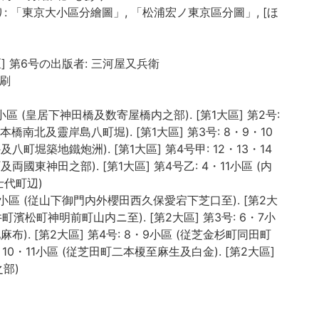
 「東京大小區分繪圖」, 「松浦宏ノ東京區分圖」, [ほ
大區] 第6号の出版者: 三河屋又兵衛
色刷
・3小區 (皇居下神田橋及数寄屋橋内之部). [第1大區] 第2号:
日本橋南北及靈岸島八町堀). [第1大區] 第3号: 8・9・10
町堀築地鐵炮洲). [第1大區] 第4号甲: 12・13・14
國東神田之部). [第1大區] 第4号乙: 4・11小區 (内
代町辺)
2・4小區 (従山下御門内外櫻田西久保愛宕下芝口至). [第2大
柴井町濱松町神明前町山内ニ至). [第2大區] 第3号: 6・7小
布). [第2大區] 第4号: 8・9小區 (従芝金杉町同田町
号: 10・11小區 (従芝田町二本榎至麻生及白金). [第2大區]
之部)
小區 (麹町平川町永田町元園町紀尾井町部). [第3大區] 第2
飯田町至冨士見町邊). [第3大區] 第3号: 5・6・9小區 (市