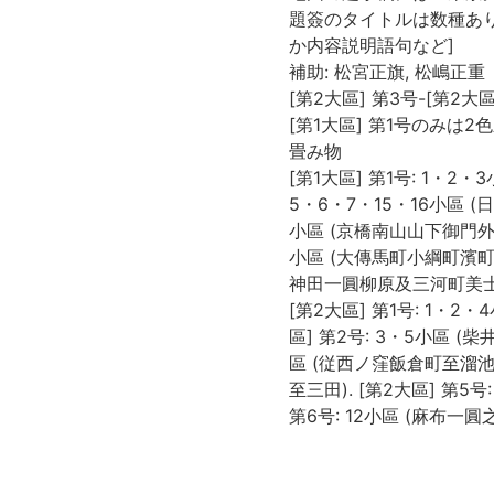
題簽のタイトルは数種あり:
か内容説明語句など]
補助: 松宮正旗, 松嶋正重
[第2大區] 第3号-[第2
[第1大區] 第1号のみは2
畳み物
[第1大區] 第1号: 1・2
5・6・7・15・16小區 (
小區 (京橋南山山下御門外及八
小區 (大傳馬町小綱町濱町及両
神田一圓柳原及三河町美士
[第2大區] 第1号: 1・
區] 第2号: 3・5小區 (
區 (従西ノ窪飯倉町至溜池麻
至三田). [第2大區] 第5
第6号: 12小區 (麻布一圓
[第3大區] 第1号: 1・2
号: 3・4小區: (番町一圓