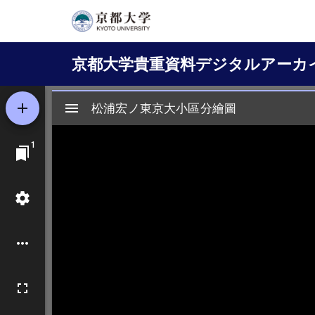
メ
イ
Main
ン
京都大学貴重資料デジタルアーカ
コ
navigation
ン
テ
ン
ツ
に
移
動