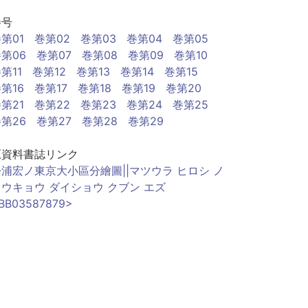
巻号
第01
巻第02
巻第03
巻第04
巻第05
第06
巻第07
巻第08
巻第09
巻第10
第11
巻第12
巻第13
巻第14
巻第15
第16
巻第17
巻第18
巻第19
巻第20
第21
巻第22
巻第23
巻第24
巻第25
第26
巻第27
巻第28
巻第29
原資料書誌リンク
松浦宏ノ東京大小區分繪圖||マツウラ ヒロシ ノ
トウキョウ ダイショウ クブン エズ
BB03587879>