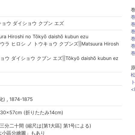
巻
キョウ ダイショウ クブン エズ
巻
巻
iroshi no Tōkyō daishō kubun ezu
巻
 ヒロシ ノ トウキョウ クブンズ||Matsuura Hirosh
巻
巻
ダイショウ クブン エズ||Tōkyō daishō kubun ez
<
 , 1874-1875
2-30×57cm (折りたたみ14cm)
分二十間 (縮尺は[第1大區] 第1号による)
大小區分繪圖」もあり