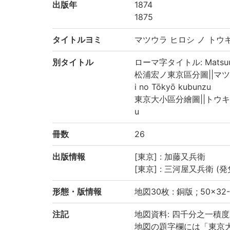
出版年
1874
1875
タイトルヨミ
マツウラ ヒロシ ノ トウ
別タイトル
ローマ字タイトル: Matsuura H
松浦宏ノ東京區分圖||マツウラ
i no Tōkyō kubunzu
東京大小區分繪圖||トウキョウ 
u
冊数
26
出版情報
[東京] : 加藤又兵衛
[東京] : 三河屋又兵衛 (発兌)
形態・版情報
地図30枚 : 銅版 ; 50×3
注記
地図資料: 四千分之一積度三
地図の題字欄には「東京