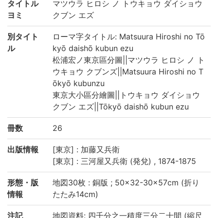
タイトル
マツウラ ヒロシ ノ トウキョウ ダイショウ
ヨミ
クブン エズ
別タイト
ローマ字タイトル: Matsuura Hiroshi no Tō
ル
kyō daishō kubun ezu
松浦宏ノ東京區分圖||マツウラ ヒロシ ノ ト
ウキョウ クブンズ||Matsuura Hiroshi no T
ōkyō kubunzu
東京大小區分繪圖||トウキョウ ダイショウ
クブン エズ||Tōkyō daishō kubun ezu
冊数
26
出版情報
[東京] : 加藤又兵衛
[東京] : 三河屋又兵衛 (発兌) , 1874-1875
形態・版
地図30枚 : 銅版 ; 50×32-30×57cm (折り
情報
たたみ14cm)
注記
地図資料: 四千分之一積度三分二十間 (縮尺