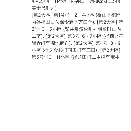
4号乙: 4・11小區 (内神田一圓柳原及三河町
美士代町辺)
[第2大區] 第1号: 1・2・4小區 (従山下御門
内外櫻田西久保愛宕下芝口至). [第2大區] 第
2号: 3・5小區 (柴井町濱松町神明前町山内
ニ至). [第2大區] 第3号: 6・7小區 (従西ノ窪
飯倉町至溜池麻布). [第2大區] 第4号: 8・9
小區 (従芝金杉町同田町至三田). [第2大區]
第5号: 10・11小區 (従芝田町二本榎至麻生
及白金). [第2大區] 第6号: 12小區 (麻布一圓
之部)
[第3大區] 第1号: 1・2小區 (麹町平川町永田
町元園町紀尾井町部). [第3大區] 第2号: 3・
4小區: (番町一圓飯田町至冨士見町邊). [第3
大區] 第3号: 5・6・9小區 (市ヶ谷及牛込一
圓四ツ谷邊). [第3大區] 第4号: 6・9・10小
區 (従四ツ谷傳馬町及塩町至大久保余丁町
邊). [第3大區] 第5号: 7・8小區 (赤坂御門外
室町及至同所檜町永川町邊). [第3大區] 第6