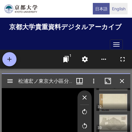
メ
日本語
English
イ
ン
京都大学貴重資料デジタルアーカイブ
コ
ン
テ
Toggle
ン
naviga
ツ
に
移
動