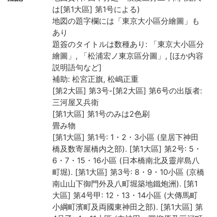
は[第1大區] 第1号による)
地図の題字欄には「東京大小區分繪圖」も
あり
題簽のタイトルは数種あり: 「東京大小區分
繪圖」, 「松浦宏ノ東京區分圖」, [ほか内容
説明語句など]
補助: 松宮正旗, 松嶋正重
[第2大區] 第3号-[第2大區] 第6号の出版者:
三河屋又兵衛
[第1大區] 第1号のみは2色刷
畳み物
[第1大區] 第1号: 1・2・3小區 (皇居下神田
橋及数寄屋橋内之部). [第1大區] 第2号: 5・
6・7・15・16小區 (日本橋南北及靈岸島八
町堀). [第1大區] 第3号: 8・9・10小區 (京橋
南山山下御門外及八町堀築地鐵炮洲). [第1
大區] 第4号甲: 12・13・14小區 (大傳馬町
小綱町濱町及両國東神田之部). [第1大區] 第