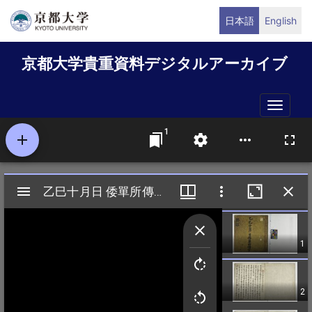
メ
日本語
English
イ
ン
京都大学貴重資料デジタルアーカイブ
コ
ン
テ
Toggle
ン
naviga
ツ
に
移
動