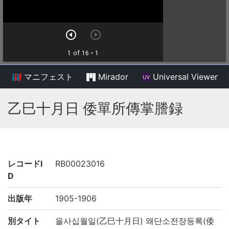
マニフェスト
Mirador
Universal Viewer
/
乙巳十月日 倭單所傳掌謄録
レコードI
RB00023016
D
出版年
1905-1906
別タイト
을사십월일(乙巳十月日) 왜단소전장등록(倭