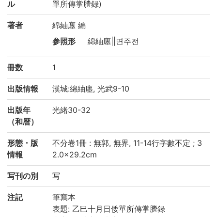
ル
單所傳掌謄録)
著者
綿紬廛 編
参照形
綿紬廛||면주전
冊数
1
出版情報
漢城:綿紬廛, 光武9-10
出版年
光緒30-32
（和暦）
形態・版
不分卷1冊 : 無郭, 無界, 11-14行字數不定 ; 3
情報
2.0×29.2cm
写刊の別
写
注記
筆寫本
表題: 乙巳十月日倭單所傳掌謄録