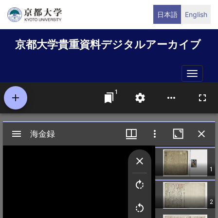
メ
日本語
English
イ
ン
京都大学貴重資料デジタルアーカイブ
コ
ン
テ
Toggle
ン
naviga
ツ
に
移
動