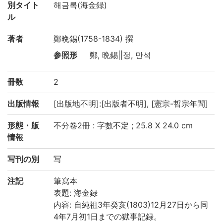
別タイト
해금록(海金録)
ル
著者
鄭晩錫(1758-1834) 撰
参照形
鄭, 晩錫||정, 만석
冊数
2
出版情報
[出版地不明]:[出版者不明], [憲宗-哲宗年間]
形態・版
不分卷2冊 : 字數不定 ; 25.8 X 24.0 cm
情報
写刊の別
写
注記
筆寫本
表題: 海金録
内容: 自純祖3年癸亥(1803)12月27日から同
4年7月初1日までの獄事記録。