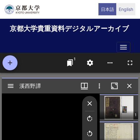
メ
日本語
English
イ
ン
京都大学貴重資料デジタルアーカイブ
コ
ン
テ
Toggle
ン
naviga
ツ
に
移
動