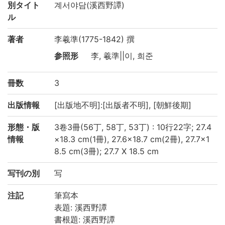
別タイト
계서야담(溪西野譚)
ル
著者
李羲準(1775-1842) 撰
参照形
李, 羲準||이, 희준
冊数
3
出版情報
[出版地不明]:[出版者不明], [朝鮮後期]
形態・版
3卷3冊(56丁, 58丁, 53丁) : 10行22字; 27.4
情報
×18.3 cm(1冊), 27.6×18.7 cm(2冊), 27.7×1
8.5 cm(3冊); 27.7 X 18.5 cm
写刊の別
写
注記
筆寫本
表題: 溪西野譚
書根題: 溪西野譚