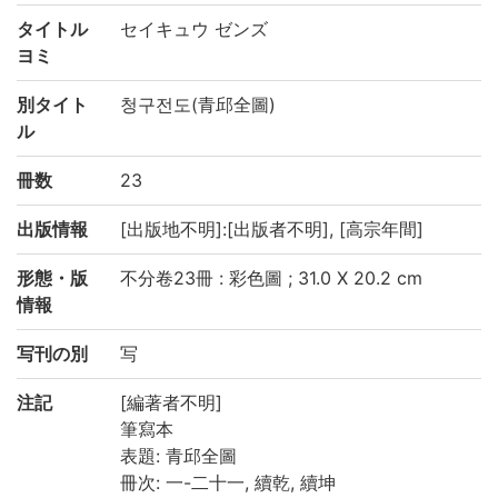
タイトル
セイキュウ ゼンズ
ヨミ
別タイト
청구전도(青邱全圖)
ル
冊数
23
出版情報
[出版地不明]:[出版者不明], [高宗年間]
形態・版
不分卷23冊 : 彩色圖 ; 31.0 X 20.2 cm
情報
写刊の別
写
注記
[編著者不明]
筆寫本
表題: 青邱全圖
冊次: 一-二十一, 續乾, 續坤