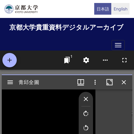
メ
日本語
English
イ
ン
京都大学貴重資料デジタルアーカイブ
コ
ン
テ
Toggle
ン
naviga
ツ
に
移
動