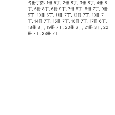
各冊丁数: 1冊 5丁, 2冊 8丁, 3冊 8丁, 4冊 8
丁, 5冊 8丁, 6冊 9丁, 7冊 8丁, 8冊 7丁, 9冊
5丁, 10冊 6丁, 11冊 7丁, 12冊 7丁, 13冊 7
丁, 14冊 7丁, 15冊 7丁, 16冊 7丁, 17冊 6丁,
18冊 8丁, 19冊 7丁, 20冊 6丁, 21冊 3丁, 22
冊 7丁, 23冊 7丁
紙質: 楮紙
四部分類: 史部-地理類
附属図書館・人文科学研究所・韓国高麗大
学校「韓国古文献の調査及び解題及びデジ
タルイメージの構築事業に関する協定」に
より電子化
請求記号
河合文庫/セ/8
登録番号
200041
作成年度
2018