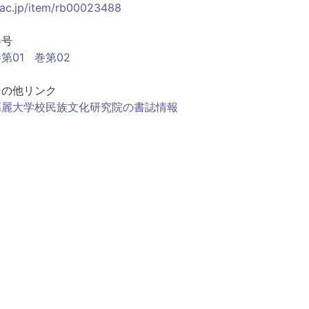
.ac.jp/item/rb00023488
巻号
第01
巻第02
その他リンク
高麗大学校民族文化研究院の書誌情報