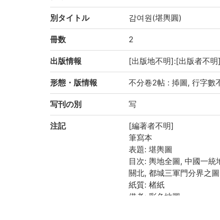
別タイトル
감여원(堪輿圓)
冊数
2
出版情報
[出版地不明]:[出版者不明]
形態・版情報
不分卷2帖 : 揷圖, 行字數不定 
写刊の別
写
注記
[編著者不明]
筆寫本
表題: 堪輿圖
目次: 輿地全圖, 中國一統地圖
關北, 都城三軍門分界之圖
紙質: 楮紙
備考: 彩色地圖
四部分類: 史部-地理類
附属図書館・人文科学研