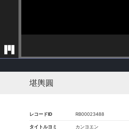
堪輿圓
レコードID
RB00023488
タイトルヨミ
カンヨエン