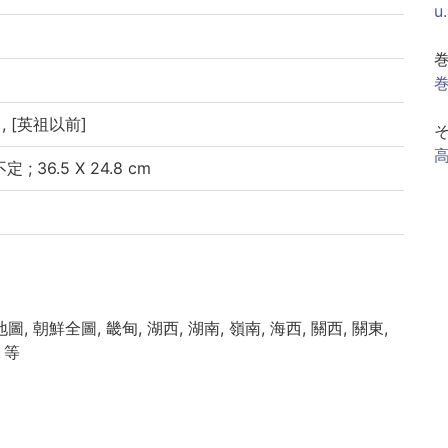
u
巻
, [英祖以前]
; 36.5 X 24.8 cm
, 朝鮮全圖, 畿甸, 湖西, 湖南, 嶺南, 海西, 關西, 關東,
 等
究所・韓国高麗大学校「韓国古文献の調査及び解題及び