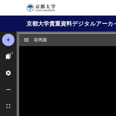
メ
イ
Main
ン
京都大学貴重資料デジタルアーカ
コ
navigation
ン
テ
ン
ツ
に
移
動