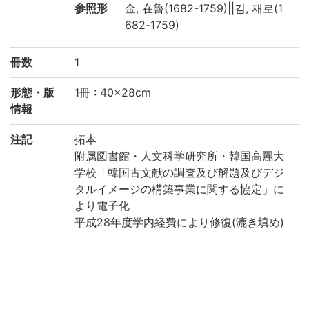
参照形
金, 在魯(1682-1759)||김, 재로(1
682-1759)
冊数
1
形態・版
1冊 : 40×28cm
情報
注記
拓本
附属図書館・人文科学研究所・韓国高麗大
学校「韓国古文献の調査及び解題及びデジ
タルイメージの構築事業に関する協定」に
より電子化
平成28年度学内経費により修復(漉き填め)
請求記号
8-50/キ/貴別
登録番号
90090