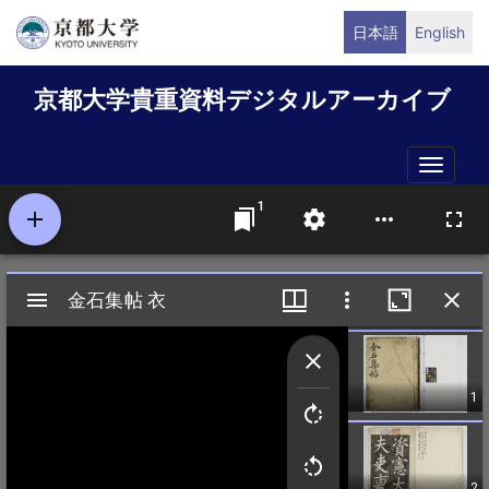
メ
日本語
English
イ
ン
京都大学貴重資料デジタルアーカイブ
コ
ン
テ
Toggle
ン
naviga
ツ
に
移
動