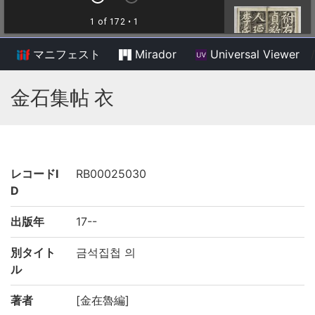
マニフェスト
Mirador
Universal Viewer
/
金石集帖 衣
レコードI
RB00025030
D
出版年
17--
別タイト
금석집첩 의
ル
著者
[金在魯編]