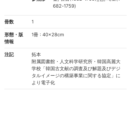
682-1759)
冊数
1
形態・版
1冊 : 40×28cm
情報
注記
拓本
附属図書館・人文科学研究所・韓国高麗大
学校「韓国古文献の調査及び解題及びデジ
タルイメージの構築事業に関する協定」に
より電子化
請求記号
8-50/キ/貴別
登録番号
93224
作成年度
2018