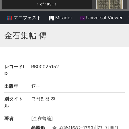
マニフェスト
Mirador
Universal Viewer
/
金石集帖 傳
レコードI
RB00025152
D
出版年
17--
別タイト
금석집첩 전
ル
著者
[金在魯編]
参照形
金, 在魯(1682-1759)||김, 재로(1