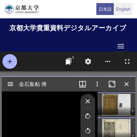
メ
日本語
English
イ
ン
京都大学貴重資料デジタルアーカイブ
コ
ン
テ
Toggle
ン
naviga
ツ
に
移
動