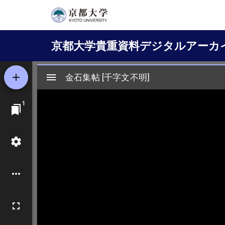
メ
イ
Main
ン
京都大学貴重資料デジタルアーカ
コ
navigation
ン
テ
ン
ツ
に
移
動