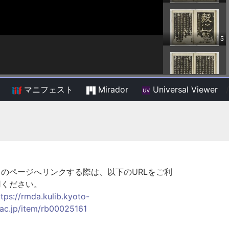
マニフェスト
Mirador
Universal Viewer
/
このページへリンクする際は、以下のURLをご利
用ください。
ttps://rmda.kulib.kyoto-
.ac.jp/item/rb00025161