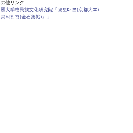
その他リンク
高麗大学校民族文化研究院「경도대본(京都大本)
『금석집첩(金石集帖)』」