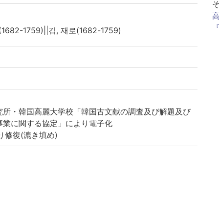
1682-1759)||김, 재로(1682-1759)
究所・韓国高麗大学校「韓国古文献の調査及び解題及び
事業に関する協定」により電子化
り修復(漉き填め)