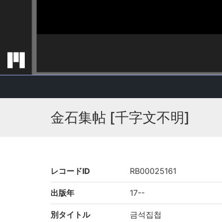
金石集帖 [千字文不明]
レコードID
RB00025161
出版年
17--
別タイトル
금석집첩