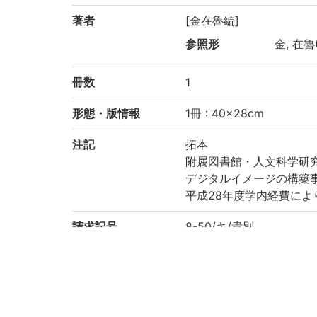
著者
[金在魯編]
参照形
金, 在魯(
冊数
1
形態・版情報
1冊 : 40×28cm
注記
拓本
附属図書館・人文科学研
デジタルイメージの構築
平成28年度学内経費によ
請求記号
8-50/キ/貴別
登録番号
93224
作成年度
2018