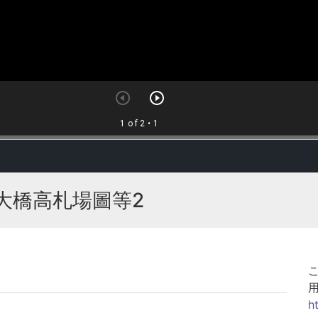
大橋高札場圖等2
h