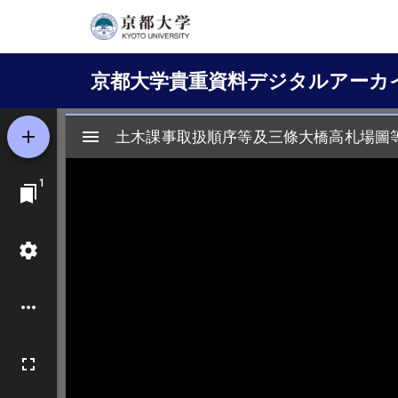
メ
イ
Main
ン
京都大学貴重資料デジタルアーカ
コ
navigation
ン
テ
ン
ツ
に
移
動