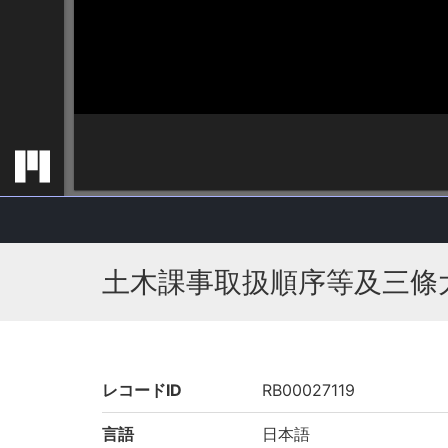
土木課事取扱順序等及三條
レコードID
RB00027119
言語
日本語