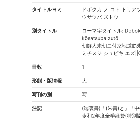
タイトルヨミ
ドボクカ ノ コト トリア
ウサツバ ズトウ
別タイトル
ローマ字タイトル: Dobokuka no
kōsatsuba zutō
朝鮮人来朝ニ付京地道筋朱
ミチスジ シュビキ エズ||Chōsenj
冊数
1
形態・版情報
大
写刊の別
写
注記
(端裏書)「(朱書)と」「
令和2年度全学経費(特別
請求記号
中井家絵図・書類/89/2