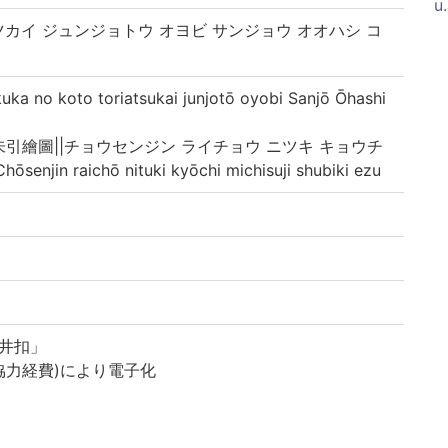
u
ツカイ ジュンジョトウ オヨビ サンジョウ オオハシ コ
 koto toriatsukai junjotō oyobi Sanjō Ōhashi
引繪圖||チョウセンジン ライチョウ ニツキ キョウチ
in raichō nituki kyōchi michisuji shubiki ezu
中井扣」
協力経費)により電子化