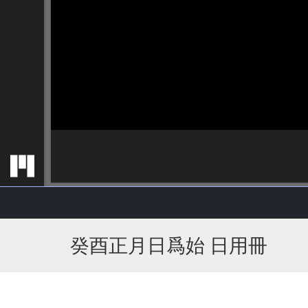
癸酉正月日爲始 日用冊