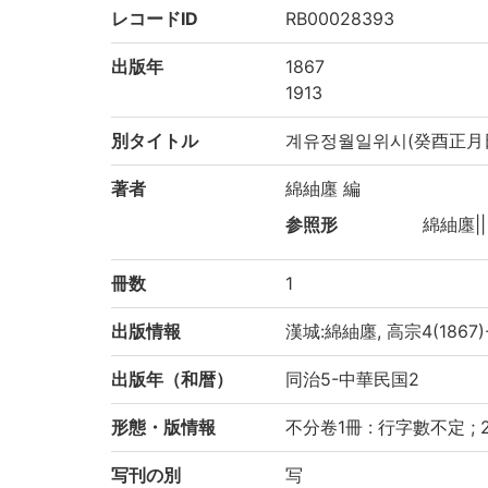
レコードID
RB00028393
出版年
1867
1913
別タイトル
계유정월일위시(癸酉正月日
著者
綿紬廛 編
参照形
綿紬廛|
冊数
1
出版情報
漢城:綿紬廛, 高宗4(1867)-
出版年（和暦）
同治5-中華民国2
形態・版情報
不分卷1冊 : 行字數不定 ; 22.
写刊の別
写