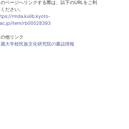
このページへリンクする際は、以下のURLをご利
用ください。
ttps://rmda.kulib.kyoto-
.ac.jp/item/rb00028393
その他リンク
高麗大学校民族文化研究院の書誌情報