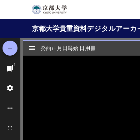
メ
イ
Main
ン
京都大学貴重資料デジタルアーカ
コ
navigation
ン
テ
ン
ツ
に
移
動