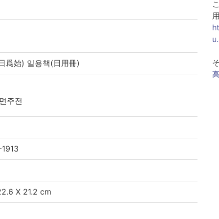
h
u
爲始) 일용책(日用冊)
|면주전
1913
6 X 21.2 cm