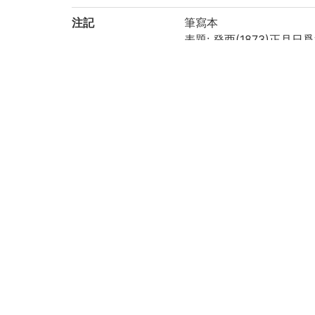
注記
筆寫本
表題: 癸酉(1873)正月
内容: 大房の高宗4(1867
印: 「綿紬廛」
紙質: 楮紙
四部分類: 史部-市廛類
附属図書館・人文科学研
デジタルイメージの構築
請求記号
河合文庫/ニ/1
登録番号
199847
作成年度
2018
権利関係