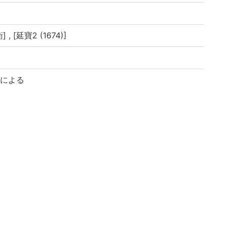
, [延寶2 (1674)]
題による
松之住 礒村喜兵衛尉吉徳誌, 延寶二年申寅陽月吉日 山本
 卷之4: 38丁, 5巻: 25丁
 巻之2は表紙はずれあり
イブラリよりデータ移行(2019)