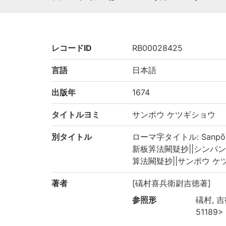
レコードID
RB00028425
言語
日本語
出版年
1674
タイトルヨミ
サンポウ ケツギショウ
別タイトル
ローマ字タイトル: Sanpō k
新板筭法闕疑抄||シンパン サン
算法闕疑抄||サンポウ ケツギシ
著者
[礒村喜兵衛尉吉徳著]
参照形
礒村, 吉徳
51189>