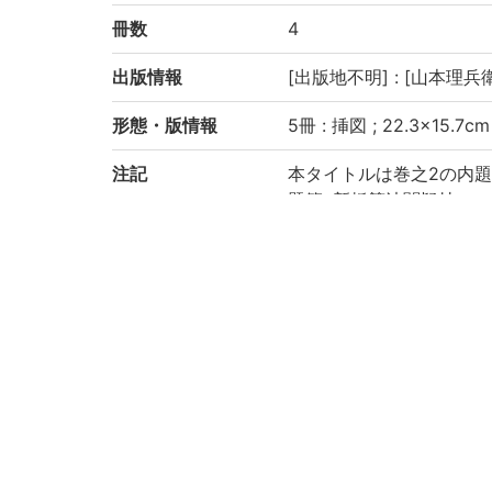
冊数
4
出版情報
[出版地不明] : [山本理兵衛] 
形態・版情報
5冊 : 挿図 ; 22.3×15.7cm
注記
本タイトルは巻之2の内
題簽: 新板筭法闕疑抄
5巻末: 奥州安達郡 一本
理兵衛新板
版心の冊次は巻二-五
卷之2: 31丁, 卷之3: 54丁,
虫損, 汚損あり, 破損大,
京都大学数学教室貴重書ラ
請求記号
和/さ/075
登録番号
103909
103909A