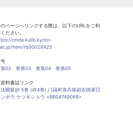
このページへリンクする際は、以下のURLをご利
用ください。
ttps://rmda.kulib.kyoto-
.ac.jp/item/rb00028425
巻号
第02
巻第03
巻第04
巻第05
原資料書誌リンク
法闕疑抄 5巻 (存4巻) / [礒村喜兵衛尉吉徳著]||
ンポウ ケツギショウ <BB04749068>