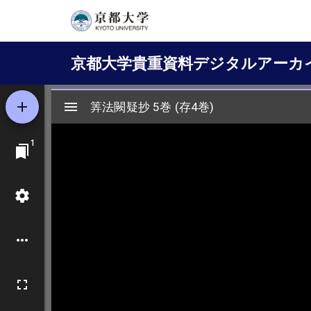
メ
イ
Main
ン
京都大学貴重資料デジタルアーカ
コ
navigation
ン
テ
ン
ツ
に
移
動