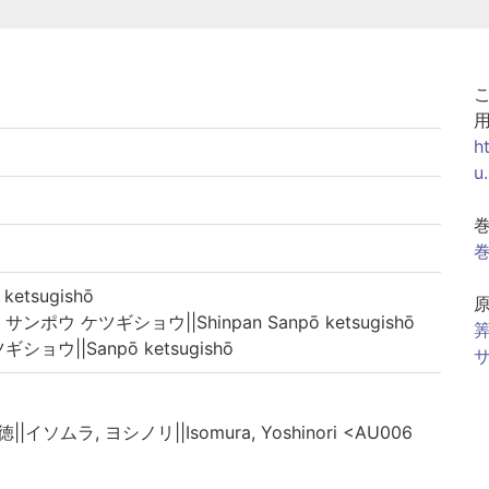
h
u
巻
etsugishō
ポウ ケツギショウ||Shinpan Sanpō ketsugishō
筭
ョウ||Sanpō ketsugishō
サ
||イソムラ, ヨシノリ||Isomura, Yoshinori <AU006