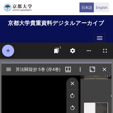
メ
日本語
English
イ
ン
京都大学貴重資料デジタルアーカイブ
コ
ン
テ
Toggle
ン
naviga
ツ
に
移
動