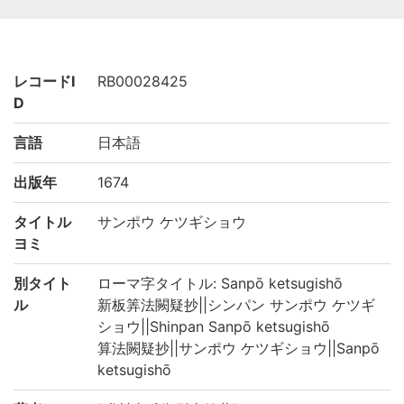
レコードI
RB00028425
D
言語
日本語
出版年
1674
タイトル
サンポウ ケツギショウ
ヨミ
別タイト
ローマ字タイトル: Sanpō ketsugishō
ル
新板筭法闕疑抄||シンパン サンポウ ケツギ
ショウ||Shinpan Sanpō ketsugishō
算法闕疑抄||サンポウ ケツギショウ||Sanpō
ketsugishō