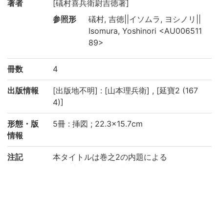
著者
[礒村喜兵衛尉吉徳著]
参照形
礒村, 吉徳||イソムラ, ヨシノリ||
Isomura, Yoshinori <AU006511
89>
冊数
4
出版情報
[出版地不明] : [山本理兵衛] , [延寶2 (167
4)]
形態・版
5冊 : 挿図 ; 22.3×15.7cm
情報
注記
本タイトルは巻之2の内題による
題簽: 新板筭法闕疑抄
5巻末: 奥州安達郡 一本松之住 礒村喜兵衛
尉吉徳誌, 延寶二年申寅陽月吉日 山本理兵
衛新板
版心の冊次は巻二-五