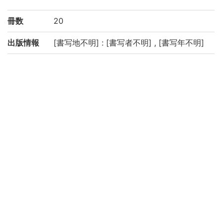
冊数
20
出版情報
[書写地不明] : [書写者不明] , [書写年不明]
形態・版
20冊 : 挿図 ; 26.5×18.2cm
情報
注記
写本 (謄写?)
題簽の「璣」の部首はてへん
各巻奥付に「此書(タイトル) 因足下篤志授
之勿不待予言而妄借人也 西尾喜宣誌」と印
判あり
虫損による破損大, 糸ほつれあり
京都大学数学教室貴重書ライブラリよりデ
ータ移行(2019)
請求記号
和/し/015