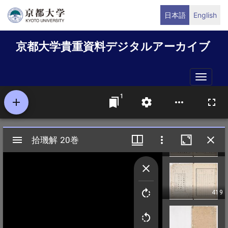
メ
日本語
English
イ
ン
京都大学貴重資料デジタルアーカイブ
コ
ン
テ
Toggle
ン
naviga
ツ
に
移
動