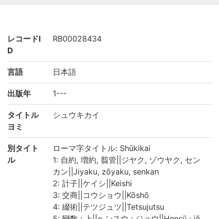
レコードI
RB00028434
D
言語
日本語
出版年
1---
タイトル
シュウキカイ
ヨミ
別タイト
ローマ字タイトル: Shūkikai
ル
1: 自約, 増約, 翦管||ジヤク, ゾウヤク, セン
カン||Jiyaku, zōyaku, senkan
2: 計子||ケイシ||Keishi
3: 交商||コウショウ||Kōshō
4: 綴術||テツジュツ||Tetsujutsu
5: 變数 : 上||ヘンスウ : ジョウ||Hensū : jō