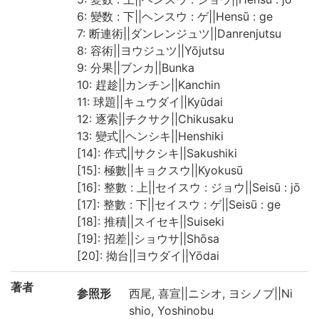
6: 變数 : 下||ヘンスウ : ゲ||Hensū : ge
7: 断連術||ダンレンジュツ||Danrenjutsu
8: 容術||ヨウジュツ||Yōjutsu
9: 分果||ブンカ||Bunka
10: 趕趁||カンチン||Kanchin
11: 球題||キュウダイ||Kyūdai
12: 逐索||チクサク||Chikusaku
13: 變式||ヘンシキ||Henshiki
[14]: 作式||サクシキ||Sakushiki
[15]: 極數||キョクスウ||Kyokusū
[16]: 整數 : 上||セイスウ : ジョウ||Seisū : jō
[17]: 整數 : 下||セイスウ : ゲ||Seisū : ge
[18]: 推積||スイセキ||Suiseki
[19]: 招差||ショウサ||Shōsa
[20]: 拗台||ヨウダイ||Yōdai
著者
参照形
西尾, 喜宣||ニシオ, ヨシノブ||Ni
shio, Yoshinobu