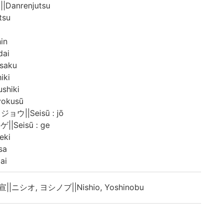
anrenjutsu
tsu
in
ai
saku
iki
shiki
okusū
ジョウ||Seisū : jō
||Seisū : ge
eki
sa
ai
||ニシオ, ヨシノブ||Nishio, Yoshinobu