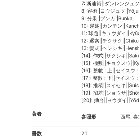
7: 断連術||ダンレンジュツ||D
8: 容術||ヨウジュツ||Yōju
9: 分果||ブンカ||Bunka
10: 趕趁||カンチン||Kanch
11: 球題||キュウダイ||Kyūd
12: 逐索||チクサク||Chiku
13: 變式||ヘンシキ||Hensh
[14]: 作式||サクシキ||Saku
[15]: 極數||キョクスウ||Ky
[16]: 整數 : 上||セイスウ : 
[17]: 整數 : 下||セイスウ : ゲ
[18]: 推積||スイセキ||Suis
[19]: 招差||ショウサ||Shō
[20]: 拗台||ヨウダイ||Yōd
著者
参照形
西尾, 喜宣
冊数
20