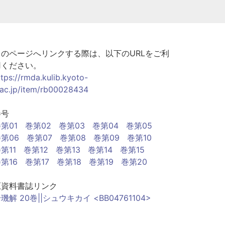
このページへリンクする際は、以下のURLをご利
用ください。
ttps://rmda.kulib.kyoto-
.ac.jp/item/rb00028434
巻号
第01
巻第02
巻第03
巻第04
巻第05
第06
巻第07
巻第08
巻第09
巻第10
第11
巻第12
巻第13
巻第14
巻第15
第16
巻第17
巻第18
巻第19
巻第20
原資料書誌リンク
璣解 20巻||シュウキカイ <BB04761104>