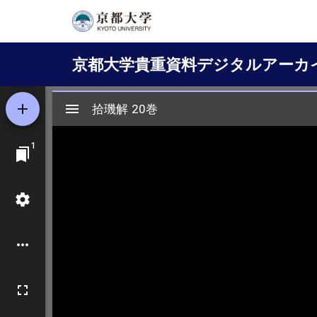
メ
イ
Main
ン
京都大学貴重資料デジタルアーカ
コ
navigation
ン
テ
ン
ツ
に
移
動