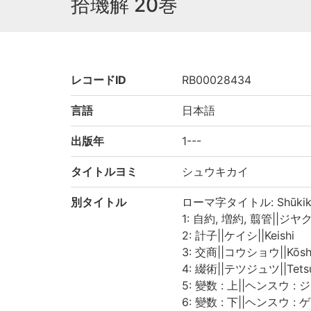
拾璣解 20巻
レコードID
RB00028434
言語
日本語
出版年
1---
タイトルヨミ
シュウキカイ
別タイトル
ローマ字タイトル: Shūkik
1: 自約, 増約, 翦管||ジヤク,
2: 計子||ケイシ||Keishi
3: 交商||コウショウ||Kōs
4: 綴術||テツジュツ||Tetsu
5: 變数 : 上||ヘンスウ : ジョ
6: 變数 : 下||ヘンスウ : ゲ|