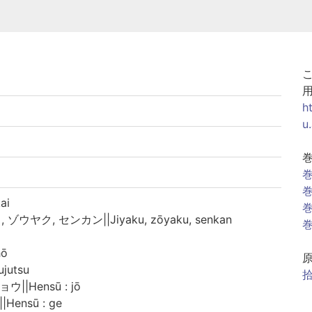
h
u
巻
巻
ai
巻
 ゾウヤク, センカン||Jiyaku, zōyaku, senkan
巻
hō
jutsu
拾
ウ||Hensū : jō
|Hensū : ge