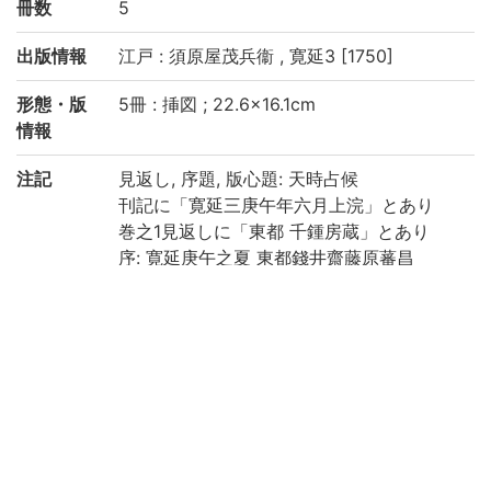
冊数
5
出版情報
江戸 : 須原屋茂兵衞 , 寛延3 [1750]
形態・版
5冊 : 挿図 ; 22.6×16.1cm
情報
注記
見返し, 序題, 版心題: 天時占候
刊記に「寛延三庚午年六月上浣」とあり
巻之1見返しに「東都 千鍾房蔵」とあり
序: 寛延庚午之夏 東都錢井齋藤原蕃昌
跋: 寛延庚午孟夏之吉 肥之前洲長崎□龍雲
石甫識
巻之1: 2, [1], 27丁, 巻之2: 24丁, 巻之3: 27
丁, 巻之4: 28丁, 巻之5: 41丁
破損, 汚損, 虫損あり
京都大学数学教室貴重書ライブラリよりデ
ータ移行(2019)
請求記号
和/て/024