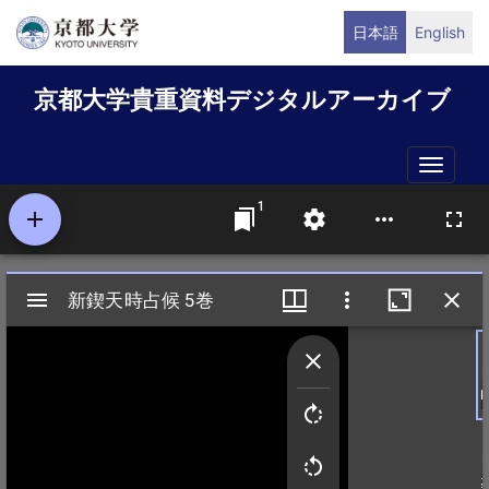
メ
日本語
English
イ
ン
京都大学貴重資料デジタルアーカイブ
コ
ン
テ
Toggle
ン
naviga
ツ
に
移
動