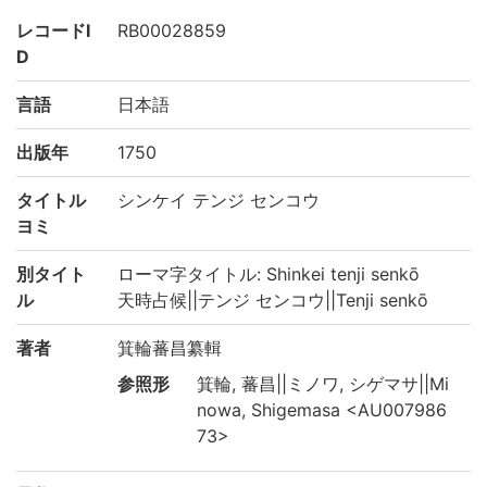
レコードI
RB00028859
D
言語
日本語
出版年
1750
タイトル
シンケイ テンジ センコウ
ヨミ
別タイト
ローマ字タイトル: Shinkei tenji senkō
ル
天時占候||テンジ センコウ||Tenji senkō
著者
箕輪蕃昌纂輯
参照形
箕輪, 蕃昌||ミノワ, シゲマサ||Mi
nowa, Shigemasa <AU007986
73>