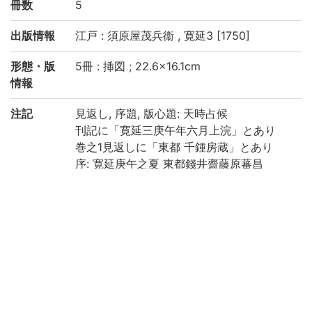
冊数
5
出版情報
江戸 : 須原屋茂兵衞 , 寛延3 [1750]
形態・版
5冊 : 挿図 ; 22.6×16.1cm
情報
注記
見返し, 序題, 版心題: 天時占候
刊記に「寛延三庚午年六月上浣」とあり
巻之1見返しに「東都 千鍾房蔵」とあり
序: 寛延庚午之夏 東都錢井齋藤原蕃昌
跋: 寛延庚午孟夏之吉 肥之前洲長崎□龍雲
石甫識
巻之1: 2, [1], 27丁, 巻之2: 24丁, 巻之3: 27
丁, 巻之4: 28丁, 巻之5: 41丁
破損, 汚損, 虫損あり
京都大学数学教室貴重書ライブラリよりデ
ータ移行(2019)
請求記号
和/て/024