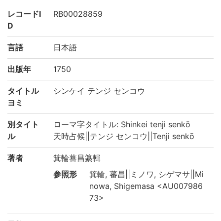
レコードI
RB00028859
D
言語
日本語
出版年
1750
タイトル
シンケイ テンジ センコウ
ヨミ
別タイト
ローマ字タイトル: Shinkei tenji senkō
ル
天時占候||テンジ センコウ||Tenji senkō
著者
箕輪蕃昌纂輯
参照形
箕輪, 蕃昌||ミノワ, シゲマサ||Mi
nowa, Shigemasa <AU007986
73>