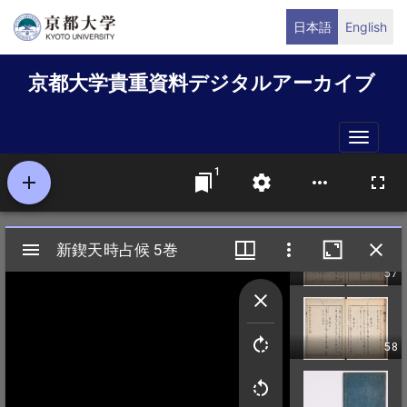
メ
日本語
English
イ
ン
京都大学貴重資料デジタルアーカイブ
コ
ン
テ
Toggle
ン
naviga
ツ
に
移
動